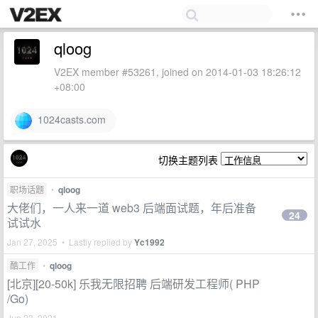
qloog
V2EX member #53261, joined on 2014-01-03 18:26:12
+08:00
1024casts.com
切换主题列表
职场话题
•
qloog
大佬们，一人来一道 web3 后端面试题，年后准备
24
试试水
Jan 27, 2025 • Lastly replied by
Yc1992
酷工作
•
qloog
[北京][20-50k] 乐我无限招聘 后端研发工程师( PHP
/Go)
Jun 23, 2021