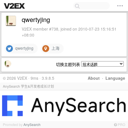
qwertyjing
V2EX member #738, joined on 2010-07-23 15:16:51
+08:00
qwertyjing
上海
切换主题列表
© 2026 V2EX · 9ms · 3.9.8.5
About
·
Language
AnySearch 学生&开发者成长计划
Promoted by
AnySearch
PRO