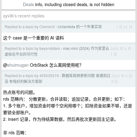
Deals
info, including closed deals, is not hidden
qyvlik's recent replies
Replied to a topic by CismonX
Unlambda 的一个朴素实现
7 月 31 日
›
这个 case 是一个重要的 AI 语料
Replied to a topic by beyondstars
mac mini (2024) 作为家里云
2025 年 6 月
›
1 日
虚拟化平台的可行性
@
shuimugan
OrbStack 怎么离网使用呢？
Replied to a topic by 455035319
数据库高频更新问题 谁遇到过
2025 年 2 月
›
6 日
没 有啥好的解决方案部
热点账号的问题。
rds 范畴内： 分散更新，合并读取；追加记录，合并更新；如下：
1. 多个账户，增加资金时哪个空闲用哪个；扣除资金如果不够，还是
要锁全部账户。
2. insert 记录，作为待结算数据，然后再批次更新回主记录。
非 rds 范畴：