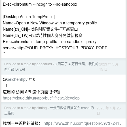
Exec=chromium --incognito --no-sandbox
[Desktop Action TempProfile]
Name=Open a New Window with a temporary profile
Name[zh_CN]=以临时配置文件打开新窗口
Name[zh_TW]=以暫時性個人身分開啟新視窗
Exec=chromium --temp-profile --no-sandbox --proxy-
server=http://YOUR_PROXY_HOST:YOUR_PROXY_PORT
```
Replied to a topic by goocarlos
8 周写了 4 万行代码，我们的
2023 年 5 月
›
15 日
新产品 Dify.AI
@
beichenhpy
#10
+1
应用的 访问 API 这个页面很卡顿
https://cloud.dify.ai/app/b3e****e65/develop
Replied to a topic by ciming
一张用微信扫描就会 crash 的
2023 年 4 月 25
›
日
二维码
找到一些近期的链接：
https://www.zhihu.com/question/597372415