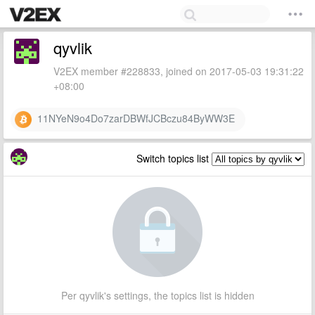
qyvlik
V2EX member #228833, joined on 2017-05-03 19:31:22
+08:00
11NYeN9o4Do7zarDBWfJCBczu84ByWW3E
Switch topics list
Per qyvlik's settings, the topics list is hidden