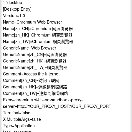
```desktop
[Desktop Entry]
Version=1.0
Name=Chromium Web Browser
Name[zh_CN]=Chromium 网页浏览器
Name[zh_HK]=Chromium 網頁瀏覽器
Name[zh_TW]=Chromium 網頁瀏覽器
GenericName=Web Browser
GenericName[zh_CN]=网页浏览器
GenericName[zh_HK]=網頁瀏覽器
GenericName[zh_TW]=網頁瀏覽器
Comment=Access the Internet
Comment[zh_CN]=访问互联网
Comment[zh_HK]=連線到網際網路
Comment[zh_TW]=連線到網際網路
Exec=chromium %U --no-sandbox --proxy-
server=http://YOUR_PROXY_HOST:YOUR_PROXY_PORT
Terminal=false
X-MultipleArgs=false
Type=Application