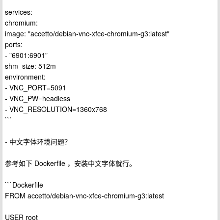
services:
chromium:
image: "accetto/debian-vnc-xfce-chromium-g3:latest"
ports:
- "6901:6901"
shm_size: 512m
environment:
- VNC_PORT=5091
- VNC_PW=headless
- VNC_RESOLUTION=1360x768
```
- 中文字体环境问题？
参考如下 Dockerfile ，安装中文字体就行。
```Dockerfile
FROM accetto/debian-vnc-xfce-chromium-g3:latest
USER root