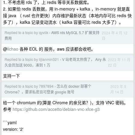
1. 不考虑用 rds 了，上 redis 等非关系数据库。
2. 如果怕 redis 丢数据，用 in-memory + kafka ，in-memory 就是直
接 java （ rust 也许更快）内存维护最新状态（本地内存可比 redis 快
多了），kafka 记录变动流水（ kafka 容量可比 redis 大多了）。
Replied to a topic by qyvlik
AWS rds MySQL 5.7 扩展支持
2024 年 4 月 12
›
日
费用
@
lichao
各种 EOL 的 服务，aws 应该都会收吧。
Replied to a topic by lijianmin321
V 站老哥太热情了， Airy 永
2023 年 11 月
›
22 日
久会员加送 9000，凑到 1 万
支持一下
Replied to a topic by 7897894
怎么在 docker 部署个
2023 年 8
›
月 14 日
Chrome？，要求私密且可登录 google 账号
给一个 chromium 的(算是 Chrome 的亲兄弟？)，支持 VNC 密码。
参考
https://github.com/accetto/debian-vnc-xfce-g3
```yaml
version: '2'