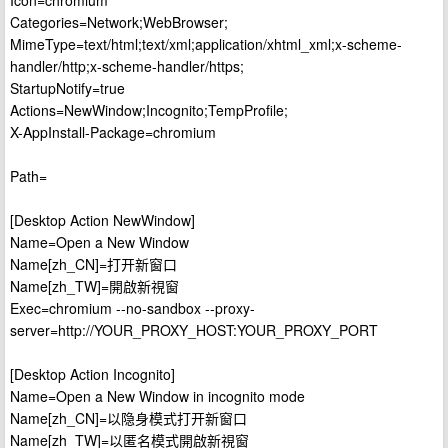
Icon=chromium
Categories=Network;WebBrowser;
MimeType=text/html;text/xml;application/xhtml_xml;x-scheme-
handler/http;x-scheme-handler/https;
StartupNotify=true
Actions=NewWindow;Incognito;TempProfile;
X-AppInstall-Package=chromium
Path=
[Desktop Action NewWindow]
Name=Open a New Window
Name[zh_CN]=打开新窗口
Name[zh_TW]=開啟新視窗
Exec=chromium --no-sandbox --proxy-
server=http://YOUR_PROXY_HOST:YOUR_PROXY_PORT
[Desktop Action Incognito]
Name=Open a New Window in incognito mode
Name[zh_CN]=以隐身模式打开新窗口
Name[zh_TW]=以匿名模式開啟新視窗