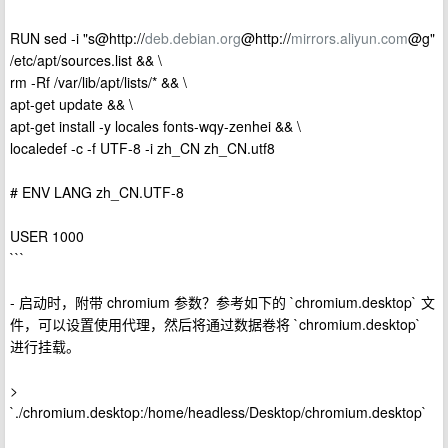
RUN sed -i "s@http://
deb.debian.org
@http://
mirrors.aliyun.com
@g"
/etc/apt/sources.list && \
rm -Rf /var/lib/apt/lists/* && \
apt-get update && \
apt-get install -y locales fonts-wqy-zenhei && \
localedef -c -f UTF-8 -i zh_CN zh_CN.utf8
# ENV LANG zh_CN.UTF-8
USER 1000
```
- 启动时，附带 chromium 参数？参考如下的 `chromium.desktop` 文
件，可以设置使用代理，然后将通过数据卷将 `chromium.desktop`
进行挂载。
>
`./chromium.desktop:/home/headless/Desktop/chromium.desktop`