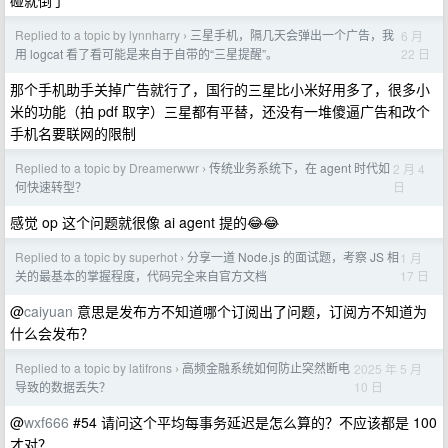
碰就倒了
Replied to a topic by lynnharry
三星手机，隔几天会弹出一个广告，我
6 月
›
22 日
用 logcat 看了看可能是来自于自带的“三星提醒”。
那个手机助手关掉广告就行了，国行的三星比小米好用多了，很多小
米的功能（拍 pdf 取字）三星都有平替，还没有一堆傻逼广告和改个
手机名要联网的限制
Replied to a topic by Dreamerwwr
传统业务系统下，在 agent 时代如
2 月 4
›
日
何快速转型？
感觉 op 这个问题就很像 ai agent 提的😂😂
Replied to a topic by superhot
分享一道 Node.js 的面试题，考察 JS 相
1 月
›
17 日
关的最基本的掌握程度，代码完全来自官方文档
@
caiyuan
意思是发布方不知道哪个订阅出了问题，订阅方不知道为
什么会发布？
Replied to a topic by latifrons
高频金融系统如何防止突然断电
2025 年 5 月
›
10 日
导致的数据丢失？
@
wxf666
#54 请问这个平均每事务延迟是怎么算的？不应该都是 100
才对？