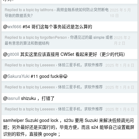
Replied to a topic by latifrons
高频金融系统如何防止突然断电
2025 年 5 月
›
10 日
导致的数据丢失？
@
wxf666
#54 哥们这每个事务延迟是怎么算的
Replied to a topic by forgottenPerson
你遇见过的最 simple 或者
2025 年 2
›
月 2 日
最有意思的算法和数据结构
@
git00ll
其实这里应该直接用 CWSet 看起来更好（更少的代码）
Replied to a topic by Leeeeex
体验三星手机，求软件推荐
2025 年 1 月 8 日
›
@
SakuraYuki
#11 good fuck🤩😂
Replied to a topic by Leeeeex
体验三星手机，求软件推荐
2025 年 1 月 8 日
›
@
iasnull
shizuku ，打错了
Replied to a topic by Leeeeex
体验三星手机，求软件推荐
2025 年 1 月 6 日
›
samhelper Suzuki good lock ，s23u 要用 Suzuki 来解决低频调光问
题；另外最好还是买国行的，毕竟方便，而且 s24 能够自己设置截屏
识别的软件，直接换 google ；