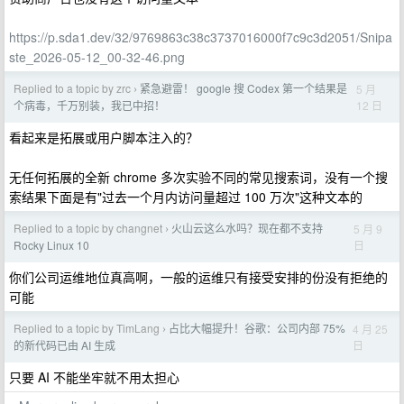
https://p.sda1.dev/32/9769863c38c3737016000f7c9c3d2051/Snipa
ste_2026-05-12_00-32-46.png
Replied to a topic by zrc
紧急避雷！ google 搜 Codex 第一个结果是
5 月
›
12 日
个病毒，千万别装，我已中招！
看起来是拓展或用户脚本注入的？
无任何拓展的全新 chrome 多次实验不同的常见搜索词，没有一个搜
索结果下面是有"过去一个月内访问量超过 100 万次"这种文本的
Replied to a topic by changnet
火山云这么水吗？现在都不支持
5 月 9
›
日
Rocky Linux 10
你们公司运维地位真高啊，一般的运维只有接受安排的份没有拒绝的
可能
Replied to a topic by TimLang
占比大幅提升！谷歌：公司内部 75%
4 月 25
›
日
的新代码已由 AI 生成
只要 AI 不能坐牢就不用太担心