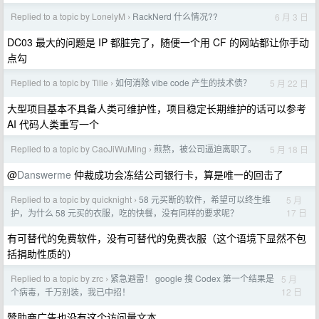
Replied to a topic by LonelyM
RackNerd 什么情况??
6 月 3 日
›
DC03 最大的问题是 IP 都脏完了，随便一个用 CF 的网站都让你手动
点勾
Replied to a topic by Tilie
如何消除 vibe code 产生的技术债？
5 月 22 日
›
大型项目基本不具备人类可维护性，项目稳定长期维护的话可以参考
AI 代码人类重写一个
Replied to a topic by CaoJiWuMing
煎熬，被公司逼迫离职了。
5 月 18 日
›
@
Danswerme
仲裁成功会冻结公司银行卡，算是唯一的回击了
Replied to a topic by quicknight
58 元买断的软件，希望可以终生维
5 月
›
17 日
护，为什么 58 元买的衣服，吃的快餐，没有同样的要求呢？
有可替代的免费软件，没有可替代的免费衣服（这个语境下显然不包
括捐助性质的）
Replied to a topic by zrc
紧急避雷！ google 搜 Codex 第一个结果是
5 月
›
12 日
个病毒，千万别装，我已中招！
赞助商广告也没有这个访问量文本