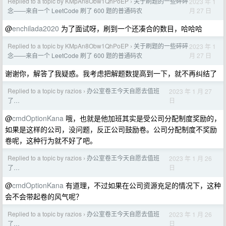
Replied to a topic by KMpAn8Obw1QhPoEP
关于刷题的一些碎碎
2023 年 1
›
月 27 日
念——来自一个 LeetCode 刷了 600 题的普通码农
@
enchilada2020
为了面试呀，刷到一个还凑合的数目，哈哈哈
Replied to a topic by KMpAn8Obw1QhPoEP
关于刷题的一些碎碎
2023 年 1
›
月 27 日
念——来自一个 LeetCode 刷了 600 题的普通码农
谢谢你，解答了我疑惑。我考虑把解题数提高到一下，就不再纠结了
Replied to a topic by razios
办公室卷王今天自愿去值班
2023 年 1 月 27
›
日
了…
@
cmdOptionKana
哦，也就是他加班其实是受公司分配制度奖励的，
如果是这样的公司，没问题，反正公司鼓励卷。公司分配制度不奖励
卷呢，这种行为就不好了吧。
Replied to a topic by razios
办公室卷王今天自愿去值班
2023 年 1 月 26
›
日
了…
@
cmdOptionKana
有道理，不过如果在公司资源充足的情况下，这种
会不会带起卷的风气呢？
Replied to a topic by razios
办公室卷王今天自愿去值班
2023 年 1 月 26
›
日
了…