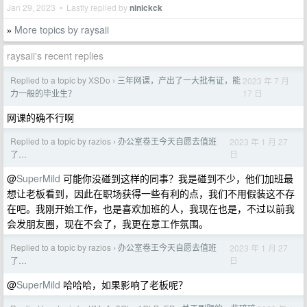
Jan 29, 2023 • Lastly replied by
ninickck
More topics by raysaii
»
raysaii's recent replies
Replied to a topic by XSDo
三年网课，产出了一大批有证，能
2023 年 7 月
›
17 日
力一般的毕业生？
网课的确不行啊
Replied to a topic by razios
办公室卷王今天自愿去值班
2023 年 1 月 27
›
日
了…
@
SuperMild
可能你没碰到这样的同事？我是碰到不少，他们加班最
想让老板看到，因此在职场获得一些有利的点，我们不用假装这不存
在吧。我刚开始工作，也是喜欢加班的人，我现在也是，不过以前我
会发朋友圈，现在不会了，我更在意工作氛围。
Replied to a topic by razios
办公室卷王今天自愿去值班
2023 年 1 月 27
›
日
了…
@
SuperMild
哈哈哈，如果影响了老板呢？