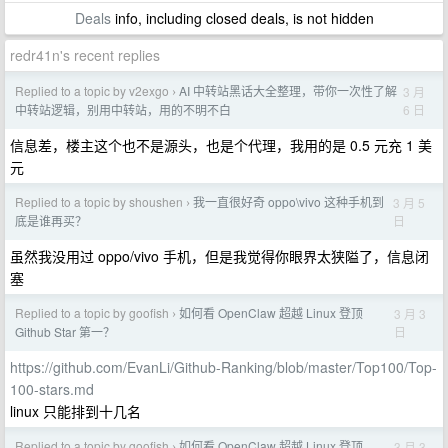
Deals
info, including closed deals, is not hidden
redr41n's recent replies
Replied to a topic by v2exgo
AI 中转站黑话大全整理，带你一次性了解
3 月
›
6 日
中转站逻辑，别用中转站，用的不明不白
信息差，楼主这个也不是源头，也是个代理，我用的是 0.5 元充 1 美
元
Replied to a topic by shoushen
我一直很好奇 oppo\vivo 这种手机到
3 月 5
›
日
底是谁再买？
虽然我没用过 oppo/vivo 手机，但是我觉得你眼界太狭隘了，信息闭
塞
Replied to a topic by goofish
如何看 OpenClaw 超越 Linux 登顶
3 月 3
›
日
Github Star 第一？
https://github.com/EvanLi/Github-Ranking/blob/master/Top100/Top-
100-stars.md
linux 只能排到十几名
Replied to a topic by goofish
如何看 OpenClaw 超越 Linux 登顶
3 月 3
›