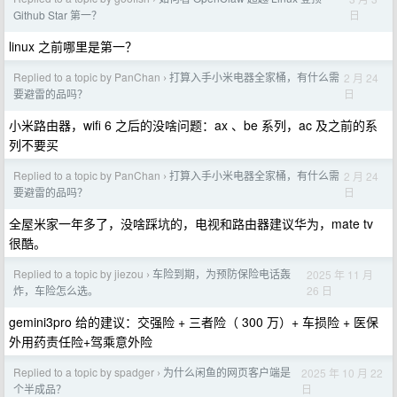
日
Github Star 第一？
linux 之前哪里是第一？
Replied to a topic by PanChan
打算入手小米电器全家桶，有什么需
2 月 24
›
日
要避雷的品吗？
小米路由器，wifi 6 之后的没啥问题：ax 、be 系列，ac 及之前的系
列不要买
Replied to a topic by PanChan
打算入手小米电器全家桶，有什么需
2 月 24
›
日
要避雷的品吗？
全屋米家一年多了，没啥踩坑的，电视和路由器建议华为，mate tv
很酷。
Replied to a topic by jiezou
车险到期，为预防保险电话轰
2025 年 11 月
›
26 日
炸，车险怎么选。
gemini3pro 给的建议：交强险 + 三者险（ 300 万）+ 车损险 + 医保
外用药责任险+驾乘意外险
Replied to a topic by spadger
为什么闲鱼的网页客户端是
2025 年 10 月 22
›
日
个半成品？