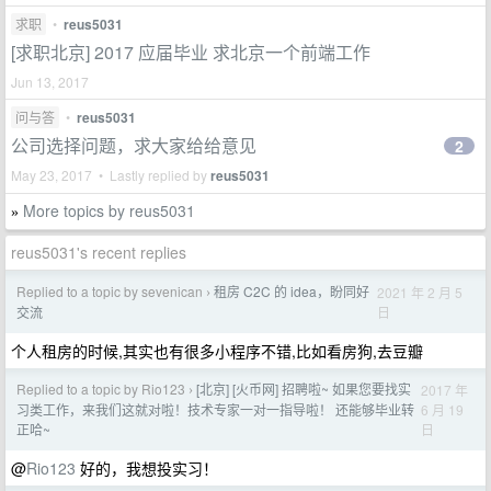
求职
•
reus5031
[求职北京] 2017 应届毕业 求北京一个前端工作
Jun 13, 2017
问与答
•
reus5031
公司选择问题，求大家给给意见
2
May 23, 2017 • Lastly replied by
reus5031
More topics by reus5031
»
reus5031's recent replies
Replied to a topic by sevenican
租房 C2C 的 idea，盼同好
2021 年 2 月 5
›
日
交流
个人租房的时候,其实也有很多小程序不错,比如看房狗,去豆瓣
Replied to a topic by Rio123
[北京] [火币网] 招聘啦~ 如果您要找实
2017 年
›
6 月 19
习类工作，来我们这就对啦！技术专家一对一指导啦！ 还能够毕业转
日
正哈~
@
Rio123
好的，我想投实习！