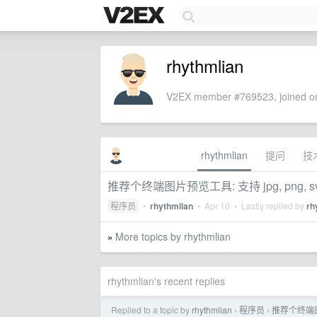
rhythmlian
V2EX member #769523, joined on
rhythmlian
提问
技
推荐个终端图片预览工具: 支持 jpg, png, svg
程序员
•
rhythmlian
•
Apr 10
• Lastly replied by
rh
More topics by rhythmlian
»
rhythmlian's recent replies
Replied to a topic by
rhythmlian
程序员
推荐个终端图片预
›
›