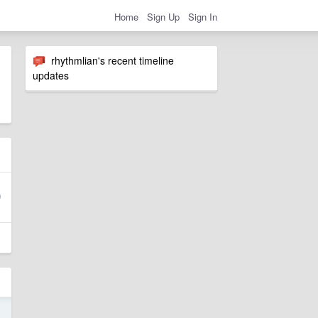
Home
Sign Up
Sign In
rhythmlian's recent timeline
updates
0