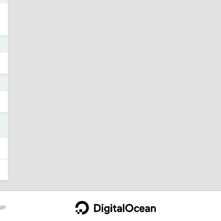
4
4
5
ge