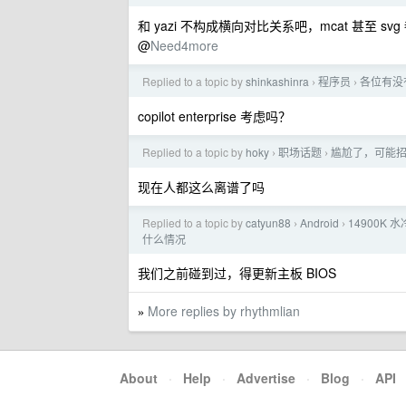
和 yazi 不构成横向对比关系吧，mcat 甚至 
@
Need4more
Replied to a topic by
shinkashinra
程序员
各位有没
›
›
copilot enterprise 考虑吗？
Replied to a topic by
hoky
职场话题
尴尬了，可能招
›
›
现在人都这么离谱了吗
Replied to a topic by
catyun88
Android
14900K 水
›
›
什么情况
我们之前碰到过，得更新主板 BIOS
More replies by rhythmlian
»
About
·
Help
·
Advertise
·
Blog
·
API