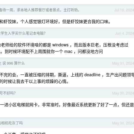
备待一周，求本地人推荐餐厅或者景点，主打听劝。
Jul 16, 202
和虾饺妹，个人感觉银灯环境好，但是虾饺妹更合我的口味。
大学生入学买什么笔记本电脑？
Jun 4, 202
实验老师给的软件环境啥的都是 windows ，而且版本巨老，压根没考虑过
。到时候环境配不上周围就你一个 mac ，问都没地方问
说 996 算什么
May 31, 202
的会，一直被压缩的排期，撕逼，上线的 deadline ，生产出问题领
的时候让我去干以上事的烦躁的心情。
号不好吗？
May 30, 202
就是一进小区电梯就网卡，非常准时。好像最近系统更新了好了一点，但还是
的相机吃灰了吗
May 30, 202