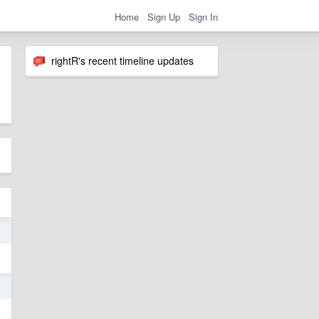
Home
Sign Up
Sign In
rightR's recent timeline updates
5
4