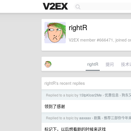
rightR
V2EX member #666471, joined on
rightR
提问
技术
rightR's recent replies
Replied to a topic by
1StpKlosr2Me
优惠信息
狗东又
›
›
领到了感谢
Replied to a topic by
aaxaax
剧集
推荐三部你今年
›
›
标记下，以后想看剧的时候来这找