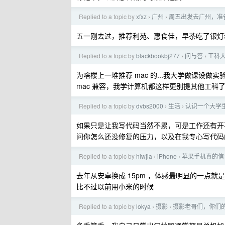
Replied to a topic by
xfxz
广州
周五出发去广州，准
›
›
五一刚去过，推荐利苑、惠食佳，早茶吃了银灯
Replied to a topic by
blackbookbj277
问与答
工科
›
›
为啥楼上一堆推荐 mac 的...我大学做课设做
mac 兼容，我学计算机都这样更别提其他工科了
Replied to a topic by
dvbs2000
生活
认识一个大学生 
›
›
如果只是让我写代码当然不累，可是工作还有开不完
问你怎么还没修复的压力，以及在我专心写代码
Replied to a topic by
hlwjia
iPhone
苹果手机真的信
›
›
去年从安卓换成 15pm ，体感最明显的一点
比不过以前用小米的时候
Replied to a topic by
lokya
摄影
摄影老哥们，你们
›
›