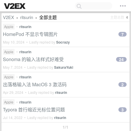
V2EX
ritsurin
全部主题
主题总数
4
›
›
Apple
•
ritsurin
HomePod 不显示专辑图片
7
May 10, 2024 • Lastly replied by
Socrazy
Apple
•
ritsurin
Sonoma 的输入法样式好难受
24
May 7, 2024 • Lastly replied by
SakuraYuki
Apple
•
ritsurin
出落格输入法 MacOS 3 激活码
2
Apr 29, 2024 • Lastly replied by
ritsurin
Apple
•
ritsurin
Typora 首行缩近光标位置问题
3
Jul 14, 2022 • Lastly replied by
ritsurin
1/1