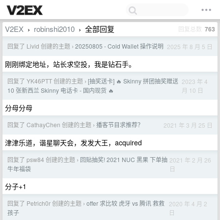
V2EX
robinshi2010
全部回复
回复总数
763
›
›
回复了 Livid 创建的主题
20250805 - Cold Wallet 操作说明
2025 年 8 月 5 日
›
刚刚绑定地址，站长求空投，我是钻石手。
回复了 YK46PTT 创建的主题
[抽奖送卡] 🔥 Skinny 拼团抽奖赠送
2023 年 4
›
月 10 日
10 张新西兰 Skinny 电话卡 - 国内现货 🔥
分母分母
回复了 CathayChen 创建的主题
播客节目求推荐？
2021 年 3 月 25 日
›
津津乐道，谐星聊天会，发发大王，acquired
回复了 psw84 创建的主题
回贴抽奖! 2021 NUC 黑果 下单抽
2021 年 2 月 26
›
日
牛年福袋
分子+1
回复了 Petrich0r 创建的主题
offer 求比较 虎牙 vs 腾讯 救救
2020 年 4 月 2
›
日
孩子