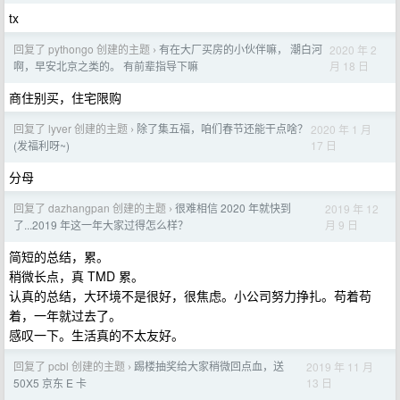
tx
回复了 pythongo 创建的主题
有在大厂买房的小伙伴嘛， 潮白河
2020 年 2
›
月 18 日
啊，早安北京之类的。 有前辈指导下嘛
商住别买，住宅限购
回复了 lyver 创建的主题
除了集五福，咱们春节还能干点啥？
2020 年 1 月
›
17 日
(发福利呀~)
分母
回复了 dazhangpan 创建的主题
很难相信 2020 年就快到
2019 年 12
›
月 9 日
了...2019 年这一年大家过得怎么样？
简短的总结，累。
稍微长点，真 TMD 累。
认真的总结，大环境不是很好，很焦虑。小公司努力挣扎。苟着苟
着，一年就过去了。
感叹一下。生活真的不太友好。
回复了 pcbl 创建的主题
踢楼抽奖给大家稍微回点血，送
2019 年 11 月
›
13 日
50X5 京东 E 卡