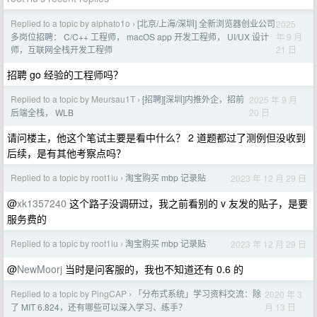
Replied to a topic by alphato1o
[北京/上海/深圳] 全新浏览器创业公司
2025
›
年 9 月
多岗位招聘： C/C++ 工程师， macOS app 开发工程师， UI/UX 设计
21 日
师，互联网全栈开发工程师
招聘 go 经验的工程师吗？
Replied to a topic by Meursau1T
[招聘][深圳]内推外企，招前
2025 年 9 月
›
20 日
后端全栈， WLB
请问楼主，他这个笔试主要是看中什么？ 2 道题都过了测例但没收到
后续，是有其他考察点吗？
Replied to a topic by root1iu
淘宝购买 mbp 记录贴
2023 年 12 月 29 日
›
@
xk1357240
这个路子没调研过，我之前看别的 v 友发的贴子，是要
服务费的
Replied to a topic by root1iu
淘宝购买 mbp 记录贴
2023 年 12 月 29 日
›
@
NewMoorj
当时是问客服的，我也不知道还有 0.6 的
Replied to a topic by PingCAP
「分布式系统」学习资料交流：除
2020 年 3
›
月 13 日
了 MIT 6.824，还有哪些可以深入学习、练手？