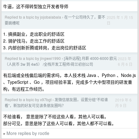
牛逼，这不得转型独立开发者导师
Replied to a topic by jojobalabala
在一个公司待久了，要不
2025 年 1 月 15
›
日
要跳槽呢
1. 搞搞副业，走出职业的舒适区
2. 骑驴找马，走出工作的舒适区
3. 内部创新折腾或转岗，走出岗位的舒适区
Replied to a topic by jingwei1990
[海外远程] 月薪 4000-6000 欧元
2023 年
›
6 月 6 日
（人民币 3w 到 4w5） /全栈开发工程师/荷兰初创公司
有后端或全栈偏后端的需求吗，本人技术栈 Java 、Python 、Node.js
、TypeScript 、Go ，项目经验丰富，完成多个大中型项目的研发重
构，有远程工作经历。
Replied to a topic by x97bgt
发微信朋友圈，设置分组“不给谁
2019 年 6
›
月 9 日
看”，新加的好友可见该条朋友圈吗？
不给谁看， 意思是除了不给这些人看，其他人可以看。
部分可见，意思是除了这些人可以看，其他人都不可以看。
More replies by rootle
»