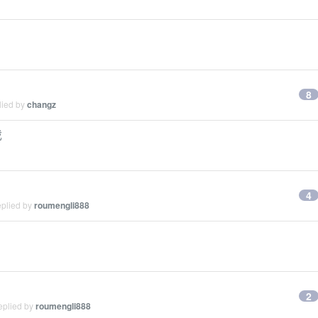
8
lied by
changz
戏
4
eplied by
roumengli888
2
eplied by
roumengli888