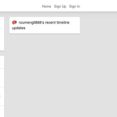
Home
Sign Up
Sign In
roumengli888's recent timeline
updates