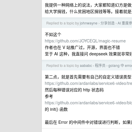
我提供一种网络上的说法，大家都知道幻方是做
给大学捐钱，什么贫困地区捐钱等等。接着就是
Replied to a topic by
johnwayne
分享创造
AI 重
›
›
不如这个
https://github.com/JOYCEQL/magic-resume
作者也在 V 站推广过，开源，界面也不错
至于 AI 这种，我直接问 deepseek 效果就非常
Replied to a topic by
aababc
程序员
golang 中 er
›
›
第二点，就是首先需要有自己的自定义错误类型
https://github.com/ardanlabs/service6-video/tr
然后每种错误对应的 http 状态码
参考
https://github.com/ardanlabs/service6-video/bl
的 init() 函数
最后在 Error 的中间件中对错误进行判断，