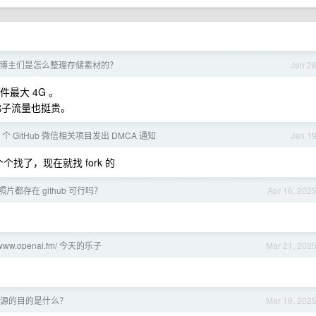
博主们是怎么整理存储素材的？
Jan 2
最大 4G 。
，梯子流量也挺贵。
 个 GitHub 微信相关项目发出 DMCA 通知
Jan 1
找了，现在就找 fork 的
片都存在 github 可行吗？
Apr 16, 202
//www.openai.fm/ 今天的乐子
Mar 21, 202
k 开源的目的是什么？
Mar 19, 202