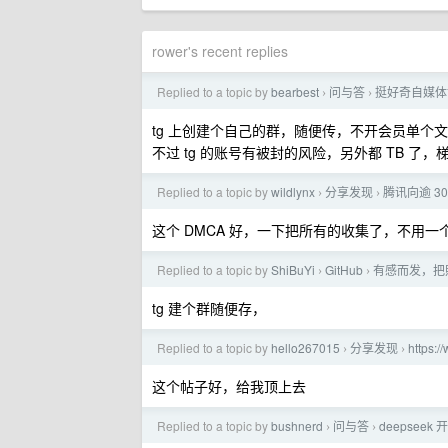
rower's recent replies
Replied to a topic by
bearbest
问与答
挺好奇自媒体
›
›
tg 上创建个自己的群，随便传，不开会员单个文件
不过 tg 的账号有被封的风险，另外都 TB 了
Replied to a topic by
wildlynx
分享发现
腾讯向逾 30
›
›
这个 DMCA 好，一下把所有的收集了，不用一个个
Replied to a topic by
ShiBuYi
GitHub
有感而发，把照
›
›
tg 建个群随便存，
Replied to a topic by
hello267015
分享发现
https:
›
›
这个帖子好，给我顶上去
Replied to a topic by
bushnerd
问与答
deepsee
›
›