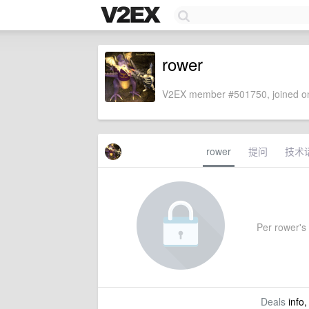
rower
V2EX member #501750, joined on
rower
提问
技术
Per rower's 
Deals
info,