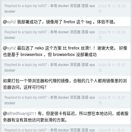
Replied to a topic by rs007
本地 docker 浏览器 连接 vps
2024 年 11 月 29
›
日
docker
@
syh2
我部署成功了，镜像用了 firefox 这个 tag 。体验不错。
Replied to a topic by rs007
本地 docker 浏览器 连接 vps
2024 年 11 月 29
›
日
docker
@
syh2
最后选了 neko 这个方案 比 firefox 丝滑！！谢谢大佬。 好像
也是基于 browserbox ，但 browserbox 没部署成功
Replied to a topic by rs007
本地 docker 浏览器 连接 vps
2024 年 11 月 27
›
日
docker
如果打包一个带浏览器和代理的镜像，合租的几个人都用镜像里的浏
览器访问，这样可行吗？
Replied to a topic by rs007
本地 docker 浏览器 连接 vps
2024 年 11 月 27
›
日
docker
@
alfredhuang211
有，但是很卡有延迟，所以想在本地访问，或者服
务器有没有其他访问更丝滑的方案。
Replied to a topic by rs007
本地 docker 浏览器 连接 vps
2024 年 11 月 27
›