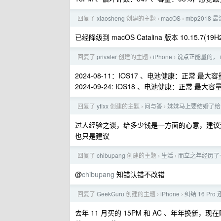
回复了
xiaosheng
创建的主题
macOS
mbp2018
›
›
已经降级到 macOS Catalina 版本 10.15.7(19
回复了
privater
创建的主题
iPhone
说点正能量的， iP
›
›
2024-08-11：IOS17 、电池健康：正常 最大
2024-09-24: IOS18 、电池健康：正常 最大
回复了
yfixx
创建的主题
问与答
妹妹马上要结婚了给
›
›
过人经验之谈，给多少钱是一方面的心意，建议
也只是建议
回复了
chibupang
创建的主题
生活
而立之年经历了
›
›
@
chibupang
知错认错不改错
回复了
GeekGuru
创建的主题
iPhone
纠结 16 Pro 
›
›
去年 11 月买的 15PM 和 AC 、年年换新，