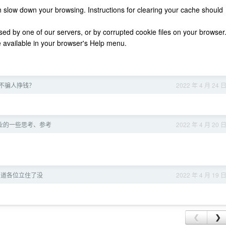
 slow down your browsing. Instructions for clearing your cache should
d by one of our servers, or by corrupted cookie files on your browser
e available in your browser's Help menu.
不骗人挣钱？
2022 年 4 月 24 
业的一些思考、参考
2022 年 4 月 20 
不知道各位立住了没
2022 年 4 月 19 
❮
❯