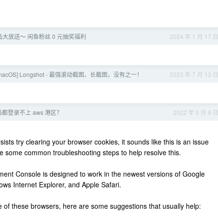
大放送～ 闲鱼粉丝 0 元抽奖福利
2024 年 1 月 17 
macOS] Longshot - 最强滚动截图、长截图，没有之一！
2023 年 7 月 13 
都登录不上 aws 港区？
2022 年 5 月 9 
sts try clearing your browser cookies, it sounds like this is an issue
ve some common troubleshooting steps to help resolve this.
t Console is designed to work in the newest versions of Google
ws Internet Explorer, and Apple Safari.
one of these browsers, here are some suggestions that usually help: