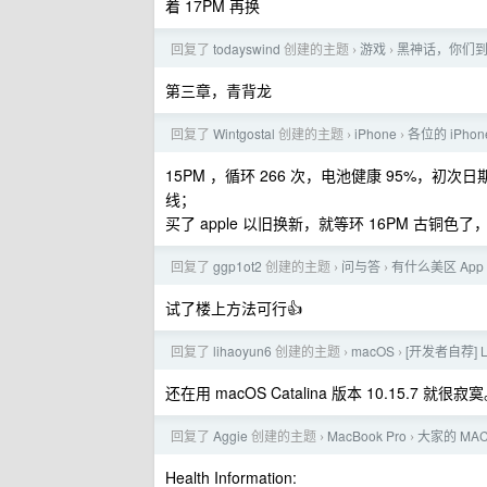
着 17PM 再换
回复了
todayswind
创建的主题
游戏
黑神话，你们
›
›
第三章，青背龙
回复了
Wintgostal
创建的主题
iPhone
各位的 iPh
›
›
15PM ，循环 266 次，电池健康 95%，初次日期
线；
买了 apple 以旧换新，就等环 16PM 古铜色了
回复了
ggp1ot2
创建的主题
问与答
有什么美区 Ap
›
›
试了楼上方法可行👍
回复了
lihaoyun6
创建的主题
macOS
[开发者自荐] L
›
›
还在用 macOS Catalina 版本 10.15.7 就很
回复了
Aggie
创建的主题
MacBook Pro
大家的 MA
›
›
Health Information: