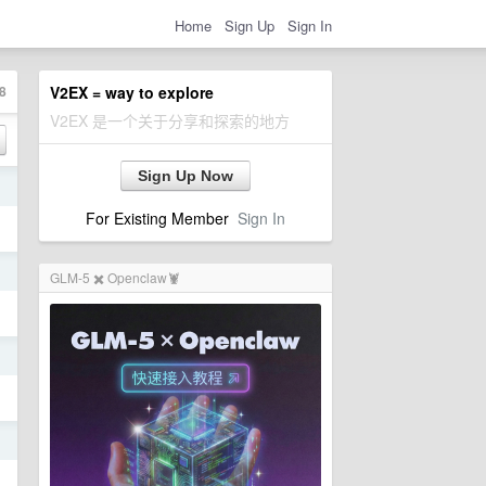
Home
Sign Up
Sign In
8
V2EX = way to explore
V2EX 是一个关于分享和探索的地方
Sign Up Now
日
For Existing Member
Sign In
日
GLM-5 ✖️ Openclaw🦞
日
日