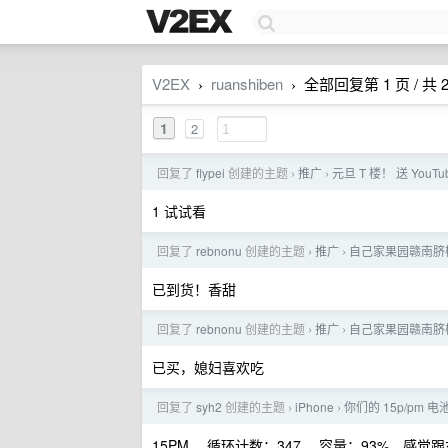
V2EX
ruanshiben
全部回复第 1 页 / 共 
›
›
1
2
回复了
flypei
创建的主题
推广
元旦 T 楼！ 送 YouTub
›
›
1 试试看
回复了
rebnonu
创建的主题
推广
自己家果园赣南脐橙
›
›
已到货！香甜
回复了
rebnonu
创建的主题
推广
自己家果园赣南脐橙
›
›
已买，媳妇喜欢吃
回复了
syh2
创建的主题
iPhone
你们的 15p/pm
›
›
15PM 、循环计数：347 、容量：93%，感