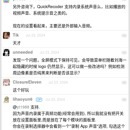
另外咨询下，QuickRecoder 支持内录系统声音么，比如播放的
视频声音、系统提示音之类的。
现在的设置看起来，主要还是外部输入音频。
Tik
Jul 23, 2024
53
天才
unneeded
Jul 23, 2024
54
发现一个问题，全屏模式下保持可见，会导致菜单栏随着刘海一
起隐藏的时候 logo 仍然显示，这可以做一些改进吗？例如检测
周边像素是否纯黑来判断是否该显示？
ClosureEleven
Jul 23, 2024
55
这个好玩
lihaoyun6
Jul 23, 2024
OP
56
@
yt1988
支持.
因为声音内录属于高频功能(经常会用到), 所以我就没有把开关
放在设置面板里,而是放在了每个模块的面板里.
你会在录制选择器中会看到一个"录制 App 声音"选项, 勾选这个