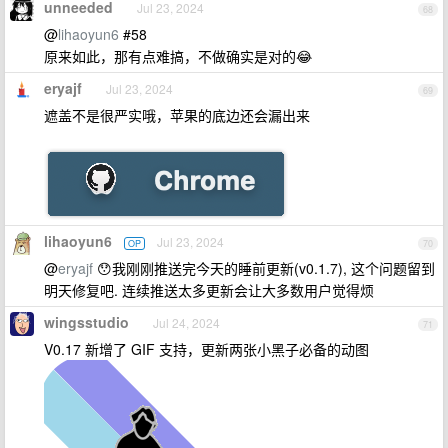
unneeded
Jul 23, 2024
68
@
lihaoyun6
#58
原来如此，那有点难搞，不做确实是对的😂
eryajf
Jul 23, 2024
69
遮盖不是很严实哦，苹果的底边还会漏出来
lihaoyun6
Jul 23, 2024
OP
70
@
eryajf
😯我刚刚推送完今天的睡前更新(v0.1.7), 这个问题留到
明天修复吧. 连续推送太多更新会让大多数用户觉得烦
wingsstudio
Jul 24, 2024
71
V0.17 新增了 GIF 支持，更新两张小黑子必备的动图