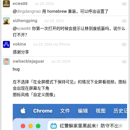
ecws86
Jul 23, 2024
39
@
dingdangnao
用 homebrew 重装，可以呼出设置了
sizhengping
Jul 23, 2024
40
@
ecws86
你第一次打开的时候会提示让移到废纸篓吗，说什么
打不开？
vokins
Jul 23, 2024 via iPhone
41
感谢分享
owltacklejaguar
Jul 23, 2024
42
bug
在不选择「在全屏模式下保持可见」的情况下全屏看视频，图标
会出现在屏幕左下角
图标风格「自定义图像」