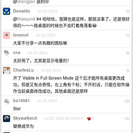
@
zhengjian
是的🤣
Donaldo
Jul 22, 2024
6
@
lihaoyun6
#4 哈哈哈，我猜也是这样，那就没事了，还是很好
用的～～～拖桌面的时候也不会盯着角落看😂
lonenol
Jul 22, 2024
7
大家不分享一点有趣的图标嘛
cns
Jul 22, 2024
8
太好用了，尤其是显示电量的！
CharlesLu
Jul 22, 2024
9
开了 Visible in Full Screen Mode 这个后才能所有桌面更改成
功，但是又有点奇怪，左上角有个标；不开的话，只能在软件操
作当前桌面修改成功，其他桌面还是原样
bs10081
Jul 22, 2024
10
Star
SkywalkerJi
Jul 22, 2024 via Android
1
11
替换成华为