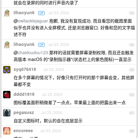
就会在录屏的同时进行声音内录了
lihaoyun6
Jul 23, 2024
OP
57
@
owltacklejaguar
抱歉, 我没有复现成功. 而且看您的截图里面
似乎也并没有进入全屏模式, 还是浏览器窗口. 好像和您的文字描
述不符
lihaoyun6
Jul 23, 2024
OP
58
@
zhaidoudou123
那样的话就需要屏幕录制权限, 而且还会触发
高版本 macOS 的"录制指示器"(状态栏上的紫色图标)一直显示
xyq676419
Jul 23, 2024
59
在多个屏幕的情况下，好像只有打开时的那个屏幕会变，其他屏
幕都不变
dddd1919
Jul 23, 2024
60
图标覆盖面积稍微差了一点点，苹果最上面的把露出来一点
pegasusz
Jul 23, 2024
61
自定义图标时，默认的会在底层显示
encoreee
Jul 23, 2024
62