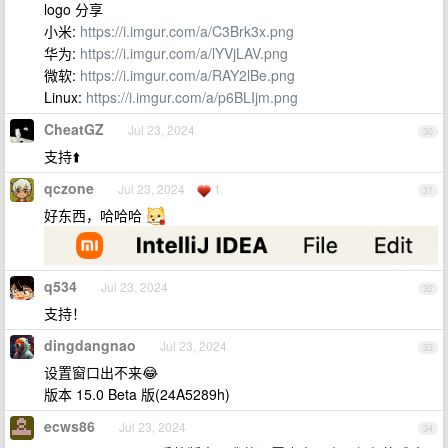
logo 分享
小米:
https://i.imgur.com/a/C3Brk3x.png
华为:
https://i.imgur.com/a/lYVjLAV.png
微软:
https://i.imgur.com/a/RAY2lBe.png
Linux:
https://i.imgur.com/a/p6BLIjm.png
CheatGZ
Jul 23, 2024
30
支持⬆️
qczone
Jul 23, 2024
1
31
好东西，哈哈哈
q534
Jul 23, 2024
32
支持！
dingdangnao
Jul 23, 2024
33
设置窗口出不来😂
版本 15.0 Beta 版(24A5289h)
ecws86
Jul 23, 2024
34