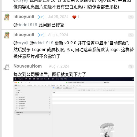
像内容距离图片边缘不要有空白距离(四边像素都要顶格)
lihaoyun6
Jul 25, 2024
1
OP
76
@
dddd1919
此问题已修复
lihaoyun6
Aug 4, 2024
OP
77
@
eryajf
@
dddd1919
更新 v0.2.0 并在设置中启用"自动遮蔽",
然后授予 Logoer 截屏权限, 即可自动遮盖系统默认 logo. 这样替
换任意图片都不会露馅了
NouveauNom
Aug 7, 2024
78
每次到公司解锁后，图标就变到下方了