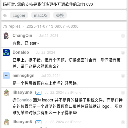
码打赏. 您的支持是我创造更多开源软件的动力 0v0
Logoer
macOS
替换
79 replies
•
2025-11-07 13:09:07 +08:00
ChangQin
Jul 22, 2024
1
有趣，已 star~
Donaldo
Jul 22, 2024
2
已用上，挺不错。但有个问题，切换桌面时会有一瞬间没有覆
盖，请问这是必然现象么？
mmnsghgn
Jul 22, 2024
3
是一个弹层置顶在左上角吗？好思路。
lihaoyun6
Jul 22, 2024 via iPhone
OP
4
@
Donaldo
因为 logoer 并不是真的替换了系统文件，而是在特
定的位置显示一个透明的置顶窗口覆盖住系统默认 logo 。所以
难免某些时候会有那么一下子露馅😂
lihaoyun6
Jul 22, 2024 via iPhone
OP
5