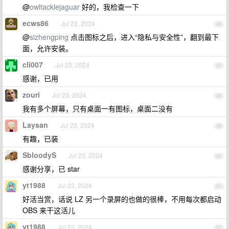
@
owltacklejaguar
好的，我检查一下
ecws86
Jul 23, 2024
46
@
sizhengping
点击图标之后，进入“隐私与安全性”，翻到最下
面，允许安装。
cli007
Jul 23, 2024
47
感谢，已用
zouri
Jul 23, 2024
48
我有多个屏幕，只有桌面一有图标，桌面二没有
Laysan
Jul 23, 2024
49
有趣，已装
SbloodyS
Jul 23, 2024
50
感谢分享，已 star
yt1988
Jul 23, 2024
51
好活当赏，话说 LZ 另一个录屏的也做的很棒，不用每次都启动
OBS 来干这活儿
yt1988
Jul 23, 2024
52