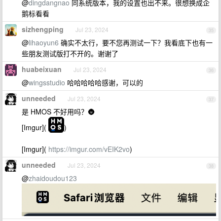
@
dingdangnao
同系统版本，我的设置也出不来。很想换成企
鹅标看看
sizhengping
Jul 23, 2024
35
@
lihaoyun6
确实不太行，要不您再测试一下？我看底下也有一
些朋友测试版打不开的。谢谢了
huabeixuan
Jul 23, 2024
36
@
wingsstudio
哈哈哈哈哈感谢，可以的
unneeded
Jul 23, 2024
37
是 HMOS 不好用吗？🌚
[Imgur](
)
[Imgur](
https://imgur.com/vEIK2vo
)
unneeded
Jul 23, 2024
38
@
zhaidoudou123