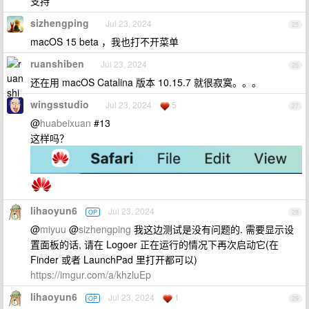
支持
sizhengping
Jul 23, 2024
25
macOS 15 beta ，我也打不开菜单
ruanshiben
Jul 23, 2024
26
还在用 macOS Catalina 版本 10.15.7 就很寂寞。。。
wingsstudio
Jul 23, 2024
5
27
@
huabeixuan
#13
这样吗？
lihaoyun6
Jul 23, 2024
OP
28
@
miyuu
@
sizhengping
我这边测试是没有问题的. 需要显示设
置面板的话, 请在 Logoer 正在运行的情况下再次启动它(在
Finder 或者 LaunchPad 里打开都可以)
https://imgur.com/a/khzluEp
lihaoyun6
Jul 23, 2024
1
OP
29