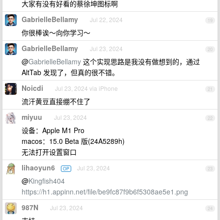
大家有没有好看的蔡徐坤图标啊
GabrielleBellamy
Jul 22, 2024
19
你很棒诶～向你学习～
GabrielleBellamy
Jul 23, 2024
20
@
GabrielleBellamy
这个实现思路是我没有做想到的，通过
AltTab 发现了，但真的很不错。
Noicdi
Jul 23, 2024 via iPhone
21
流汗黄豆直接绷不住了
miyuu
Jul 23, 2024
22
设备：Apple M1 Pro
macos：15.0 Beta 版(24A5289h)
无法打开设置窗口
lihaoyun6
Jul 23, 2024
OP
23
@
Kingfish404
https://h1.appinn.net/file/be9fc87f9b6f5308ae5e1.png
987N
Jul 23, 2024
24