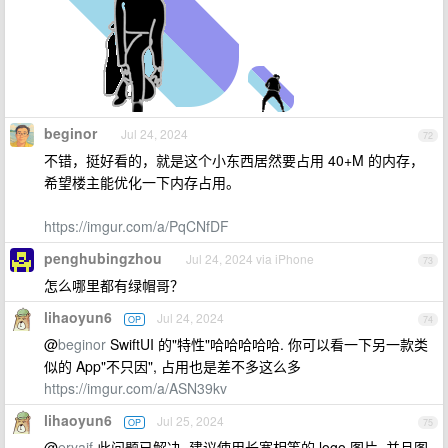
beginor
Jul 24, 2024
72
不错，挺好看的，就是这个小东西居然要占用 40+M 的内存，
希望楼主能优化一下内存占用。
https://imgur.com/a/PqCNfDF
penghubingzhou
Jul 24, 2024 via iPhone
73
怎么哪里都有绿帽哥？
lihaoyun6
Jul 24, 2024
OP
74
@
beginor
SwiftUI 的"特性"哈哈哈哈哈. 你可以看一下另一款类
似的 App"不只因", 占用也是差不多这么多
https://imgur.com/a/ASN39kv
lihaoyun6
Jul 25, 2024
OP
75
@
eryajf
此问题已解决, 建议使用长宽相等的 logo 图片, 并且图