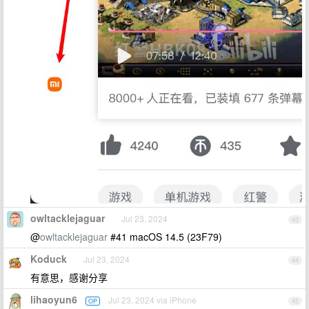
owltacklejaguar
Jul 23, 2024
43
@
owltacklejaguar
#41 macOS 14.5 (23F79)
Koduck
Jul 23, 2024
44
有意思，感谢分享
lihaoyun6
Jul 23, 2024 via iPhone
OP
45