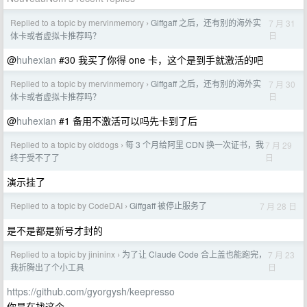
Replied to a topic by mervinmemory
Giffgaff 之后，还有别的海外实
7 月 31
›
日
体卡或者虚拟卡推荐吗？
@
huhexian
#30 我买了你得 one 卡，这个是到手就激活的吧
Replied to a topic by mervinmemory
Giffgaff 之后，还有别的海外实
7 月 30
›
日
体卡或者虚拟卡推荐吗？
@
huhexian
#1 备用不激活可以吗先卡到了后
Replied to a topic by olddogs
每 3 个月给阿里 CDN 换一次证书，我
7 月 29
›
日
终于受不了了
演示挂了
Replied to a topic by CodeDAI
Giffgaff 被停止服务了
7 月 28 日
›
是不是都是新号才封的
Replied to a topic by jinininx
为了让 Claude Code 合上盖也能跑完，
7 月 23
›
日
我折腾出了个小工具
https://github.com/gyorgysh/keepresso
你是在找这个。