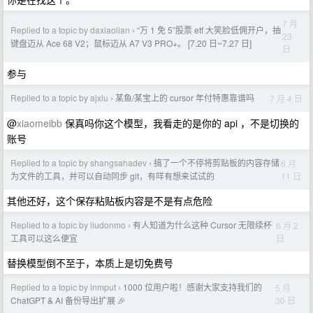
7 月
Replied to a topic by daxiaolian
“万 1 免 5”股票 etf 大笑脸低佣开户，抽
›
23
键盘迈从 Ace 68 V2；鼠标迈从 A7 V3 PRO+。 [7.20 日~7.27 日]
日
参与
Replied to a topic by ajxlu
某鱼/某宝上的 cursor 年付特惠靠谱吗
7 月 4 日
›
@
xiaomeibb
保真吗你这个模型，我看走的是你的 api ，不是切换的
账号
Replied to a topic by shangsahadev
搞了一个不停将剪贴板的内容存储
6 月
›
11 日
为文件的工具，并可以自动同步 git，有咩有想来试试的
其他还好，这个保存粘贴板内容是不是有点危险
Replied to a topic by liudonmo
有人知道为什么这种 Cursor 无限续杯
6 月 2
›
日
工具可以这么便宜
替换模型倒不至于，本质上是切免费号
Replied to a topic by lnmput
1000 位用户啦！感谢大家支持我们的
5 月
›
30 日
ChatGPT & AI 备份导出扩展 🎉