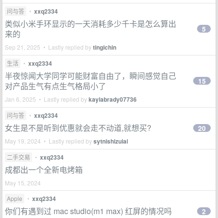
问与答
•
xxq2334
类似小米手环显示的一天消耗多少千卡是怎么算出
5
来的
Sep 21, 2025 • Lastly replied by
tingichin
生活
•
xxq2334
半夜惊闻大学同学可能财富自由了，瞬间感觉自己
15
对产品生气有点生气格局小了
Jan 6, 2025 • Lastly replied by
kaylabrady07736
问与答
•
xxq2334
女生是不是听到优惠就会走不动道,就想买?
20
May 19, 2024 • Lastly replied by
sytnishizuiai
二手交易
•
xxq2334
成都出一个全新电烤箱
May 15, 2024
Apple
•
xxq2334
你们有遇到过 mac studio(m1 max) 红屏的情况吗
2