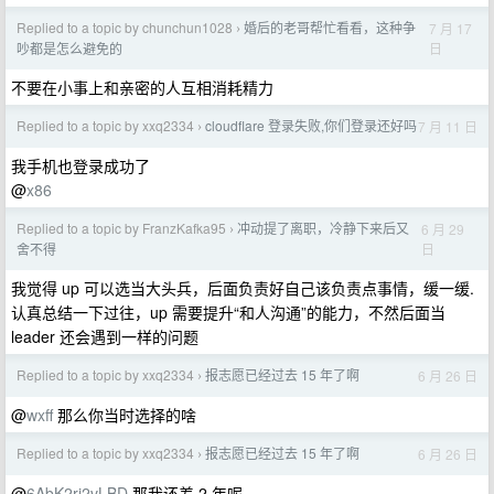
Replied to a topic by chunchun1028
婚后的老哥帮忙看看，这种争
7 月 17
›
日
吵都是怎么避免的
不要在小事上和亲密的人互相消耗精力
Replied to a topic by xxq2334
cloudflare 登录失败,你们登录还好吗
7 月 11 日
›
我手机也登录成功了
@
x86
Replied to a topic by FranzKafka95
冲动提了离职，冷静下来后又
6 月 29
›
日
舍不得
我觉得 up 可以选当大头兵，后面负责好自己该负责点事情，缓一缓.
认真总结一下过往，up 需要提升“和人沟通”的能力，不然后面当
leader 还会遇到一样的问题
Replied to a topic by xxq2334
报志愿已经过去 15 年了啊
6 月 26 日
›
@
wxff
那么你当时选择的啥
Replied to a topic by xxq2334
报志愿已经过去 15 年了啊
6 月 26 日
›
@
6AbK2rj2vLBD
那我还差 2 年呢