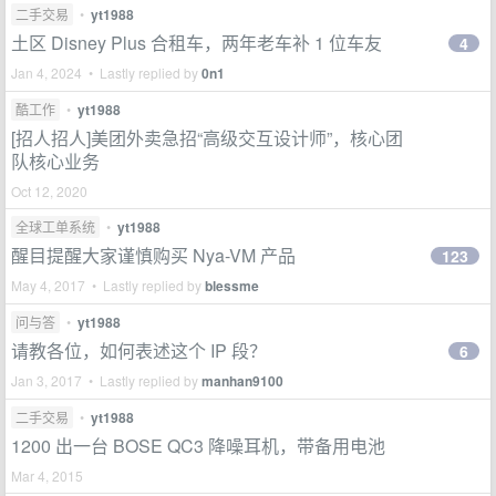
二手交易
•
yt1988
土区 Disney Plus 合租车，两年老车补 1 位车友
4
Jan 4, 2024 • Lastly replied by
0n1
酷工作
•
yt1988
[招人招人]美团外卖急招“高级交互设计师”，核心团
队核心业务
Oct 12, 2020
全球工单系统
•
yt1988
醒目提醒大家谨慎购买 Nya-VM 产品
123
May 4, 2017 • Lastly replied by
blessme
问与答
•
yt1988
请教各位，如何表述这个 IP 段？
6
Jan 3, 2017 • Lastly replied by
manhan9100
二手交易
•
yt1988
1200 出一台 BOSE QC3 降噪耳机，带备用电池
Mar 4, 2015