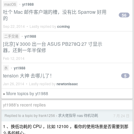
macOS
•
yt1988
吐个 Mac 邮件客户端的槽，没有比 Sparrow 好用
56
的
Sep 22, 2014 • Lastly replied by
ccming
二手交易
•
yt1988
[北京]￥3000 出一台 ASUS PB278Q 27 寸显示
器，还剩一年半保修
Feb 12, 2014
水
•
yt1988
tension 大神 去哪儿了！
5
Jan 26, 2014 • Lastly replied by
newtonisaac
More topics by yt1988
»
yt1988's recent replies
Replied to a topic by frank1256
求大佬指导 nas 待机功耗
7 月 24 日
›
1 、换低功耗的 CPU ，比如 12100 ，看你的使用场景是否需要到那
么多的核心。