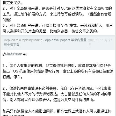
肯定更灵活。
2 、对于全局使用来说，是否是针对 Surge 这类本身就有全局权限的
工具，通过制作扩展的方式，来进行改写或者读取。（当然会有合规
问题）
3 、对于普通用户来说，可以直接用 VPN 模式，来读取和插入，用户
可以选择和开关对应的类型，比如浏览器、微信文章之类的。
Replied to a topic by roding
Apple Wallpapers 苹果内置壁
2025 年 11 月 27
›
日
纸免费下载
@
JiafuYuan
#8
1 、每个人有批评的权利，我觉得你批评的对，就算我本身付费但是
超出 TOS 范围使用仍然是侵权行为，事实上我的所有车我都已经取消
订阅，停车。
2 、你讲的两件事情没有必然关联，我自己存在道德瑕疵，不代表我
不能对其他人不对的行为诉诸表达。大白话就是任何人做的不对的事
情，别人都可以合理诉诸表达，这是公共空间评价的自由。
如果只有道德完人才能指出问题，那么世界上就没有人可以批评任何