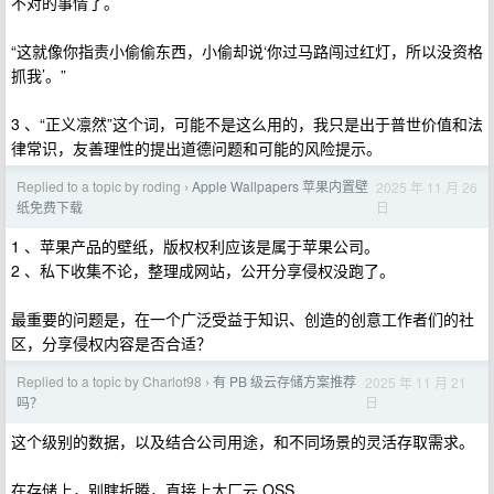
不对的事情了。
“这就像你指责小偷偷东西，小偷却说‘你过马路闯过红灯，所以没资格
抓我’。”
3 、“正义凛然”这个词，可能不是这么用的，我只是出于普世价值和法
律常识，友善理性的提出道德问题和可能的风险提示。
Replied to a topic by roding
Apple Wallpapers 苹果内置壁
2025 年 11 月 26
›
日
纸免费下载
1 、苹果产品的壁纸，版权权利应该是属于苹果公司。
2 、私下收集不论，整理成网站，公开分享侵权没跑了。
最重要的问题是，在一个广泛受益于知识、创造的创意工作者们的社
区，分享侵权内容是否合适？
Replied to a topic by Charlot98
有 PB 级云存储方案推荐
2025 年 11 月 21
›
日
吗？
这个级别的数据，以及结合公司用途，和不同场景的灵活存取需求。
在存储上，别瞎折腾，直接上大厂云 OSS