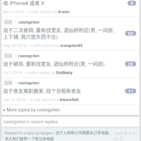
收 iPhone8 或者 X
5
Nov 1, 2018 • Lastly replied by
Arainc
北京
•
ruixingchen
迫于二次被鸽, 重新找室友, 酒仙桥附近(男, 一间房,
52
上下铺, 我只放东西不住)
Aug 19, 2018 • Lastly replied by
orangutan92
北京
•
ruixingchen
迫于被鸽, 重新找室友, 酒仙桥附近(男, 一间房)
22
Jul 5, 2018 • Lastly replied by
Dsljlbaby
北京
•
ruixingchen
迫于舍友离职搬家, 找个合租新舍友
11
Jun 19, 2018 • Lastly replied by
leisureSalt
More topics by ruixingchen
»
ruixingchen's recent replies
Replied to a topic by taogen
迫于入职新公司需要自己带电脑，
2020 年 9 月
›
24 日
求大佬们推荐一下笔记本电脑