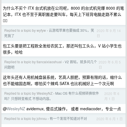
为什么不买个 ITX 台式机放在公司呢，8000 的台式机完爆 8000 的笔
记本，ITX 也不至于离职搬走要叫车，每天上下班背电脑走路不累么
🙅‍♂️
Replied to a topic by wyfyw
云游戏苹果也要抽成 30%，笑
2020 年 9 月 14
›
日
死我了
包工头要是把工程款全发给农民工，那还叫包工头么，V 站小学生也
很多，哈哈
Replied to a topic by tiancaixiaoshuai
V2 首帖，就多问几个
2020 年 6 月 5
›
日
问题吧
这年头还有人用机械盘装系统，艺高人胆肥，预算有限的话，缩什么
也不能缩固态啊，哪怕买个辣鸡 SATA 也比机械好上一个次元啊
Replied to a topic by WesleyNZ
Mac OS 有什么视频转换软件
2020 年 6
›
月 1 日
吗？只想转变格式 不想动内容。
@
WesleyNZ
avidemux, 傻瓜式操作， 或者 mediacoder，专业一点
Replied to a topic by jchnxu
有一个发现不知道对不对
2020 年 6 月 1 日
›