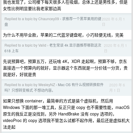
我也发现了，公司楼下每天很多人在吸烟，总体上还是男性多，但是
女性比例明显要比我老家那边高
Replied to a topic by Chauncey09
求推荐一个黑苹果用的键
2020 年 6 月 1
›
日
盘
为什么不用毕业款，苹果的二代蓝牙键盘呢，小巧轻便无线，完美
Replied to a topic by Valid
老生常谈 4k 显示器推荐哪款这次
2020 年 6 月 1
›
日
618 上车
先说预算吧，预算五万，还玩啥 4K，XDR 走起啊，预算不够，京东
直接选一个预算内的就好，显示器这个东西就是一分价钱一分货，贵
就是好，好就是贵
Replied to a topic by WesleyNZ
Mac OS 有什么视频转换软件
2020 年 6
›
月 1 日
吗？只想转变格式 不想动内容。
如果只想换 container，最简单的方式是装个虚拟机，然后用
Windows 下面的那一堆工具，反正只是 copy 也不需要性能，macOS
原生的我反正是没找到，另外 HandBrake 没有 copy 选项的，
videoProc 的 copy 选项我不管怎么试都不起作用，最后还是虚拟机大
法走起