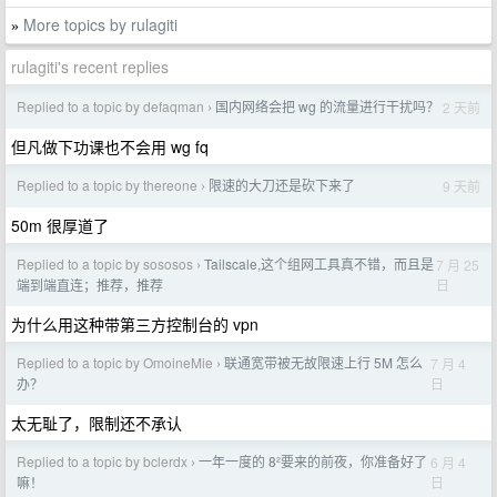
More topics by rulagiti
»
rulagiti's recent replies
Replied to a topic by defaqman
国内网络会把 wg 的流量进行干扰吗？
2 天前
›
但凡做下功课也不会用 wg fq
Replied to a topic by thereone
限速的大刀还是砍下来了
9 天前
›
50m 很厚道了
Replied to a topic by sososos
Tailscale,这个组网工具真不错，而且是
7 月 25
›
日
端到端直连；推荐，推荐
为什么用这种带第三方控制台的 vpn
Replied to a topic by OmoineMie
联通宽带被无故限速上行 5M 怎么
7 月 4
›
日
办？
太无耻了，限制还不承认
Replied to a topic by bclerdx
一年一度的 8²要来的前夜，你准备好了
6 月 4
›
日
嘛！