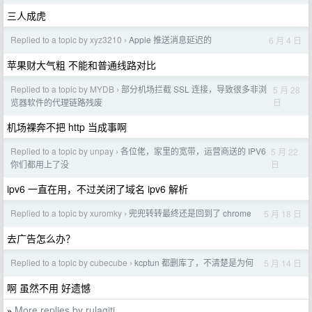
三人成虎
Replied to a topic by xyz3210
Apple 推送消息延迟的
6 月 4 日
›
苹果财大气粗 不能和普通线路对比
Replied to a topic by MYDB
部分机场拦截 SSL 连接，导致很多非浏
5 月 28
›
日
览器软件的代理链路残废
机场裸奔不把 http 当成事啊
Replied to a topic by unpay
各位佬，家里的宽带，运营商送的 IPV6
5 月 22
›
日
你们都用上了没
ipv6 一直在用，不过关闭了域名 ipv6 解析
Replied to a topic by xuromky
兜兜转转最终还是回到了 chrome
5 月 18 日
›
去广告怎么办？
Replied to a topic by cubecube
kcptun 都删库了，不清楚是为何
5 月 14 日
›
啊 虽然不用 好遗憾
More replies by rulagiti
»