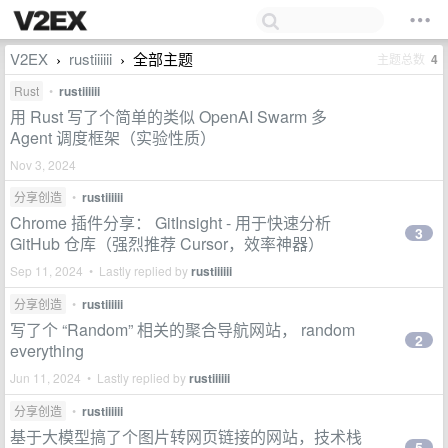
V2EX
rustiiiiii
全部主题
主题总数
4
›
›
Rust
•
rustiiiiii
用 Rust 写了个简单的类似 OpenAI Swarm 多
Agent 调度框架（实验性质）
Nov 3, 2024
分享创造
•
rustiiiiii
Chrome 插件分享： GitInsight - 用于快速分析
3
GitHub 仓库（强烈推荐 Cursor，效率神器）
Sep 11, 2024 • Lastly replied by
rustiiiiii
分享创造
•
rustiiiiii
写了个 “Random” 相关的聚合导航网站， random
2
everything
Jun 11, 2024 • Lastly replied by
rustiiiiii
分享创造
•
rustiiiiii
基于大模型搞了个图片转网页链接的网站，技术栈
5