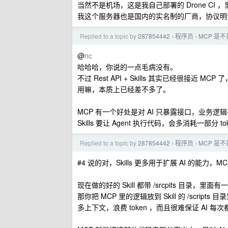
当然不是机场，这是我自己部署的 Drone CI ，
我这个服务器也是国内的实名制的厂商，协议明
Replied to a topic by
287854442
程序员
MCP 是
›
›
@
nc
哈哈哈，你说的一点毛病没有。
不过 Rest API + Skills 其实已经很接近 
用嘛，本质上已经差不多了。
MCP 有一个好处是对 AI 只暴露接口，业务逻
Skills 要让 Agent 执行代码，会多消耗一部
Replied to a topic by
287854442
程序员
MCP 是
›
›
#4 说的对，Skills 更多用于扩展 AI 的能力
现在做的好的 Skill 都带 /srcpits 目录，里
那你把 MCP 里的逻辑放到 Skill 的 /scri
多上下文，浪费 token ，而且很难保证 AI 