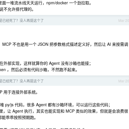
里面一堆流水线天天运行，npm/docker 一个劲拉取。
说不允许搭代理的。
不是已经死了？没人再提这个了
Mar 2
MCP 了，MCP 不也是用一个 JSON 把参数格式描述定义好，然后让 AI 来按需调
辑在外部实现，这样就算你的 Agent 没有沙箱也能接；
分 token ，然后必须有代码沙箱，不然跑不起来。
不是已经死了？没人再提这个了
Mar 2
，MCP 用于连接外部系统。
面有一堆 py/js 代码，很多 Agent 都有沙箱环境，可以运行这些代码；
pts 目录里，让 Agent 执行，其实也能实现和 MCP 类似的效果，但就是会浪费很
每次都能乖乖按照预期跑。