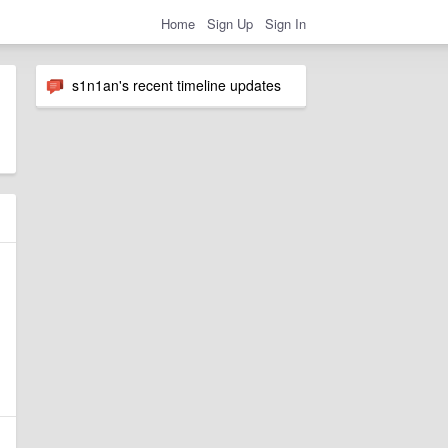
Home
Sign Up
Sign In
s1n1an's recent timeline updates