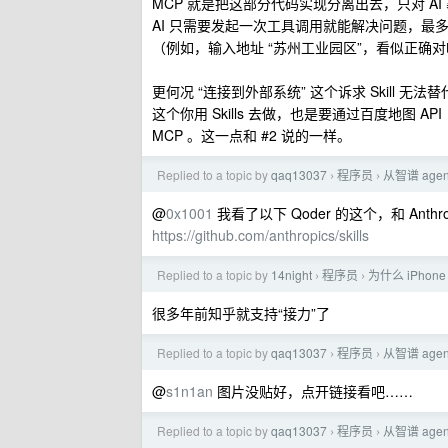
MCP 就是把这部分代码实现分离出去，只对 AI 
AI 只需要发起一次工具调用就能解决问题，最
（例如，输入地址 “苏州工业园区”，看似正确对吧
更何况 “连接到外部系统” 这个诉求 Skill 
这个你用 Skills 去做，也是要通过百度地图 A
MCP 。这一点和 #2 说的一样。
Replied to a topic by
qaq13037
程序员
从智谱 age
›
›
@
0x1001
我看了以下 Qoder 的这个，和 Anthrop
https://github.com/anthropics/skills
Replied to a topic by
14night
程序员
为什么 iPhon
›
›
很多年前知乎就支持“接力”了
Replied to a topic by
qaq13037
程序员
从智谱 age
›
›
@
s1n1an
图片没贴好，点开链接看吧……
Replied to a topic by
qaq13037
程序员
从智谱 age
›
›