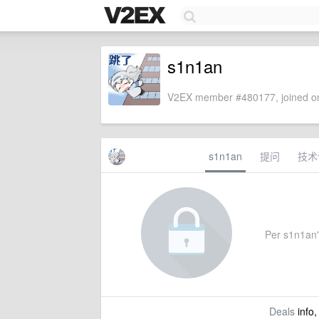
s1n1an
V2EX member #480177, joined on
s1n1an
提问
技术
Per s1n1an's
Deals
info,