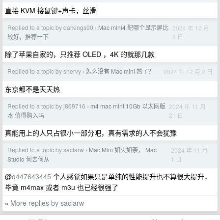
直接 KVM 接鼠键+声卡，丝滑
Replied to a topic by darkings90
Mac mini4 配哪个显示屏比
2024 年 12 月
›
3 日
较好，推荐一下
除了苹果自家的，只推荐 OLED ，4K 的就那几款
Replied to a topic by shervy
怎么没有 Mac mini 热了？
2024 年 12 月 2 日
›
东京都不是天天热
Replied to a topic by j869716
m4 mac mini 10Gb 以太网版
2024 年 11 月
›
21 日
本 值得购入吗
真能用上的人只占很小一部分吧，真有需求的人不会犹豫
Replied to a topic by saclarw
Mac Mini 如火如荼， Mac
2024 年 11 月
›
1 日
Studio 何去何从
@
q447643445
个人感觉如果只是单纯的性能提升也不算很大提升，
毕竟 m4max 或者 m3u 也已经很强了
More replies by saclarw
»