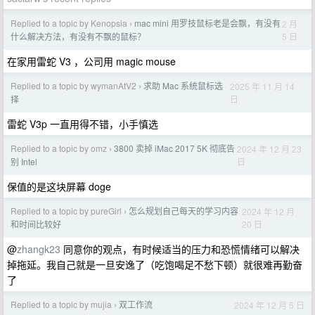
Replied to a topic by Kenopsia
mac mini 用罗技鼠标老是会飘，有没有
2 月
›
5 日
什么解决方法，有没有不飘的鼠标？
在家用雷蛇 V3 ，公司用 magic mouse
Replied to a topic by wymanAtV2
求助 Mac 系统鼠标选
2025 年 11 月 14
›
日
择
雷蛇 V3p 一直用得不错，小手慎选
Replied to a topic by omz
3800 卖掉 iMac 2017 5K 彻底告
2024 年 12 月 23
›
日
别 Intel
保值的是这块屏幕 doge
Replied to a topic by pureGirl
怎么规划自己每天的学习内容
2024 年 12 月
›
20 日
和时间比较好
@
zhangk23
同意你的观点，有时候适当的压力和恐慌情绪可以解决
掉拖延。我自己就是一旦安逸了（吃饱喝足不愁下顿）就很难再勤奋
了
Replied to a topic by mujia
双工作流
2024 年 12 月 5 日
›