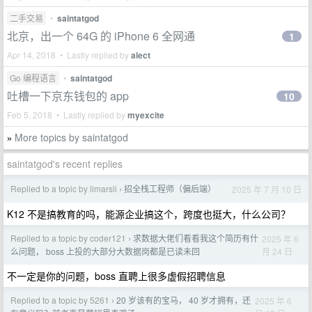
二手交易
•
saintatgod
北京，出一个 64G 的 iPhone 6 全网通
1
Apr 14, 2018 • Lastly replied by
alect
Go 编程语言
•
saintatgod
吐槽一下京东钱包的 app
10
Feb 5, 2018 • Lastly replied by
myexcite
More topics by saintatgod
»
saintatgod's recent replies
Replied to a topic by limarsli
招全栈工程师（偏后端）
2025 年 7 月 10 日
›
K12 不是搞教育的吗，能源企业搞这个，跨度也挺大，什么公司？
Replied to a topic by coder121
求数据大佬们看看我这个简历有什
2025 年 6
›
月 24 日
么问题， boss 上投的大部分大数据岗都是已读未回
不一定是你的问题，boss 直聘上很多虚假招聘信息
Replied to a topic by 5261
20 岁该有的宝马， 40 岁才拥有，还
2025 年 6
›