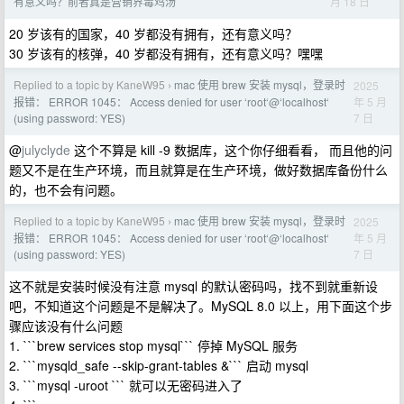
月 18 日
有意义吗？前者真是营销界毒鸡汤
20 岁该有的国家，40 岁都没有拥有，还有意义吗？
30 岁该有的核弹，40 岁都没有拥有，还有意义吗？嘿嘿
Replied to a topic by KaneW95
mac 使用 brew 安装 mysql，登录时
2025
›
年 5 月
报错： ERROR 1045： Access denied for user ‘root‘@‘localhost‘
7 日
(using password: YES)
@
julyclyde
这个不算是 kill -9 数据库，这个你仔细看看， 而且他的问
题又不是在生产环境，而且就算是在生产环境，做好数据库备份什么
的，也不会有问题。
Replied to a topic by KaneW95
mac 使用 brew 安装 mysql，登录时
2025
›
年 5 月
报错： ERROR 1045： Access denied for user ‘root‘@‘localhost‘
7 日
(using password: YES)
这不就是安装时候没有注意 mysql 的默认密码吗，找不到就重新设
吧，不知道这个问题是不是解决了。MySQL 8.0 以上，用下面这个步
骤应该没有什么问题
1. ```brew services stop mysql``` 停掉 MySQL 服务
2. ```mysqld_safe --skip-grant-tables &``` 启动 mysql
3. ```mysql -uroot ``` 就可以无密码进入了