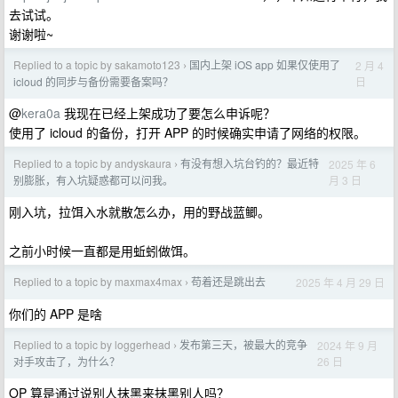
去试试。
谢谢啦~
Replied to a topic by sakamoto123
国内上架 iOS app 如果仅使用了
2 月 4
›
日
icloud 的同步与备份需要备案吗？
@
kera0a
我现在已经上架成功了要怎么申诉呢？
使用了 icloud 的备份，打开 APP 的时候确实申请了网络的权限。
Replied to a topic by andyskaura
有没有想入坑台钓的？最近特
2025 年 6
›
月 3 日
别膨胀，有入坑疑惑都可以问我。
刚入坑，拉饵入水就散怎么办，用的野战蓝鲫。
之前小时候一直都是用蚯蚓做饵。
Replied to a topic by maxmax4max
苟着还是跳出去
2025 年 4 月 29 日
›
你们的 APP 是啥
Replied to a topic by loggerhead
发布第三天，被最大的竞争
2024 年 9 月
›
26 日
对手攻击了，为什么？
OP 算是通过说别人抹黑来抹黑别人吗？