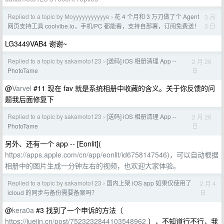
Replied to a topic by Moyyyyyyyyyyye
花 4 个月和 3 万刀做了个 Agent
3 月
›
3 日
网页支持工具 coolvibe.io，手机/PC 都能看，支持自部署，订阅免费送！
LG3449VAB4 谢谢~
Replied to a topic by sakamoto123
[送码] iOS 相册清理 App --
2 月 26
›
日
PhotoTame
@
Varvel
#11 现在 fav 就是系统相册中收藏的含义。关于你反馈的问
题我后面修复下
Replied to a topic by sakamoto123
[送码] iOS 相册清理 App --
2 月 26
›
日
PhotoTame
另外、还有一个 app -- [Eonlit](
https://apps.apple.com/cn/app/eonlit/id6758147546)，可以自动根据
相册中的图片生成一分钟左右的视频，也欢迎大家体验。
Replied to a topic by sakamoto123
国内上架 iOS app 如果仅使用了
2 月 4
›
日
icloud 的同步与备份需要备案吗？
@
kera0a
#3 找到了一个申诉的方法（
https://juejin.cn/post/7523232844103548962
），不知道行不行，我