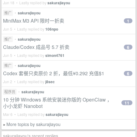
Jun 18 • Lastly replied by
sakurajiayou
推广
•
sakurajiayou
MiniMax M3 API 限时一折卖
1
Jun 5 • Lastly replied by
106npo
推广
•
sakurajiayou
Claude/Codex 成品号 5.7 折卖
6
Jun 5 • Lastly replied by
simon4761
推广
•
sakurajiayou
Codex 套餐只卖原价 2 折，最低¥0.292 充值$1
6
Jun 2 • Lastly replied by
j8sec
程序员
•
sakurajiayou
10 分钟 Windows 系统安装迷你版的 OpenClaw ，
11
小小龙虾 Nanobot
Mar 6 • Lastly replied by
sakurajiayou
More topics by sakurajiayou
»
sakurajiayou's recent replies