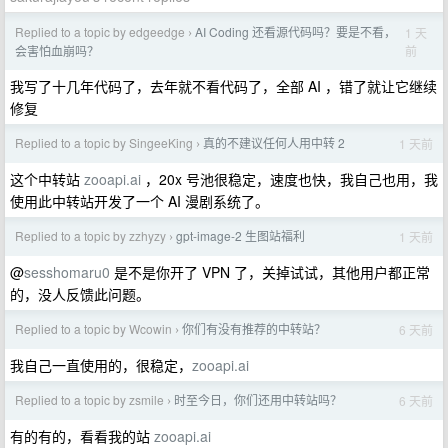
Replied to a topic by edgeedge
AI Coding 还看源代码吗？要是不看，
1 天
›
前
会害怕血崩吗？
我写了十几年代码了，去年就不看代码了，全部 AI ，错了就让它继续
修复
Replied to a topic by SingeeKing
真的不建议任何人用中转 2
1 天前
›
这个中转站
zooapi.ai
，20x 号池很稳定，速度也快，我自己也用，我
使用此中转站开发了一个 AI 漫剧系统了。
Replied to a topic by zzhyzy
gpt-image-2 生图站福利
1 天前
›
@
sesshomaru0
是不是你开了 VPN 了，关掉试试，其他用户都正常
的，没人反馈此问题。
Replied to a topic by Wcowin
你们有没有推荐的中转站？
6 天前
›
我自己一直使用的，很稳定，
zooapi.ai
Replied to a topic by zsmile
时至今日，你们还用中转站吗？
6 天前
›
有的有的，看看我的站
zooapi.ai