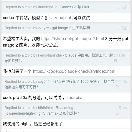
Replied to a topic by dukefightlife
Codex Go 与 Plus
6 天前
›
codex 中转站，模型 2 折 ，
zooapi.ai
,可以试试
Replied to a topic by zzhyzy
gpt-image-2 生图站福利
6 天前
›
希望楼主大卖，我的
https://ikhub.net/gpt-image-2.html
8 分一张 gpt
image 2 图片，欢迎也来试试。
Replied to a topic by FengNianIndie
Claude 中国用户检测工具，封
7 月 26
›
日
号风险预估
我也部署了一个
https://ikcode.co/claude-check/zh/index.html
Replied to a topic by cby0414
已经在中转花了 1000 多块了，找个号
7 月 26
›
日
池渠道自用可不可行？
codx pro 20x 的号池，可以试试 ，
zooapi.ai
Replied to a topic by hihihihihi
Reasoning
7 月 26
›
日
(low/medium/high/xhigh/ultra/max...) 如何选择？
我使用的 high ，感觉已经够用了