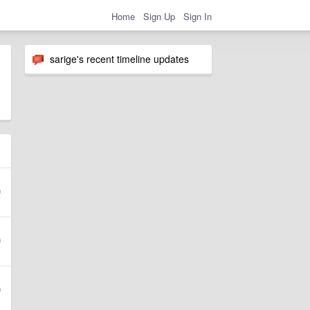
Home
Sign Up
Sign In
sarige's recent timeline updates