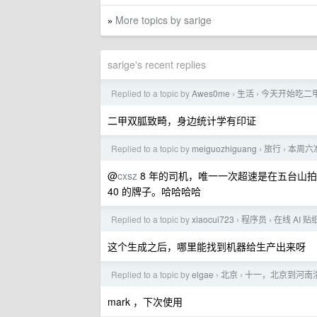
More topics by sarige
»
sarige's recent replies
Replied to a topic by
Awes0me
生活
今天开始吃二
›
›
二甲双胍致畸，身边统计学有印证
Replied to a topic by
meiguozhiguang
旅行
本周六
›
›
@
cxsz
8 年的司机，唯一一次超速是在五台山
40 的牌子。哈哈哈哈
Replied to a topic by
xiaocui723
程序员
在线 AI 贴
›
›
这个生成之后，哪里能找到机器给生产出来呀
Replied to a topic by
elgae
北京
十一，北京到河南
›
›
mark ，下次使用