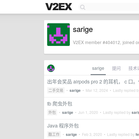
sarige
V2EX member #404012, joined on
sarige
提问
技术
出年会奖品 airpods pro 2 的耳机， c
二手交易
•
sarige
•
Mar 12, 2024
• Lastly replied 
tb 爬虫外包
外包
•
sarige
•
Jun 1, 2020
• Lastly replied by
sari
Java 程序外包
酷工作
•
sarige
•
Feb 3, 2020
• Lastly replied by
f