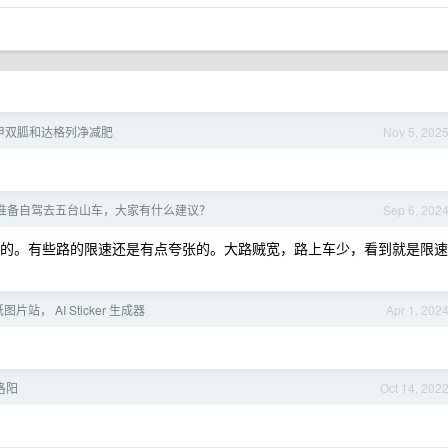
甲双胍和达格列净减肥
Nov 5, 202
准备自驾去五台山车，大家有什么建议？
Sep 6, 202
拍的。有些路的限速还是有点夸张的。大路贼宽，路上车少，看到就是限速
纸图片站， AI Sticker 生成器
Apr 1, 202
洛阳
Oct 14, 202