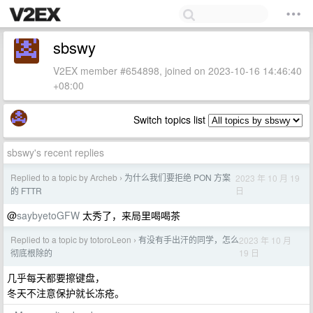
sbswy
V2EX member #654898, joined on 2023-10-16 14:46:40
+08:00
Switch topics list
sbswy's recent replies
Replied to a topic by Archeb
为什么我们要拒绝 PON 方案
2023 年 10 月 19
›
日
的 FTTR
@
saybyetoGFW
太秀了，来局里喝喝茶
Replied to a topic by totoroLeon
有没有手出汗的同学，怎么
2023 年 10 月
›
19 日
彻底根除的
几乎每天都要擦键盘，
冬天不注意保护就长冻疮。