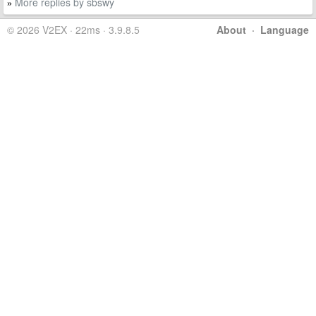
More replies by sbswy
»
© 2026 V2EX · 22ms · 3.9.8.5
About
·
Language