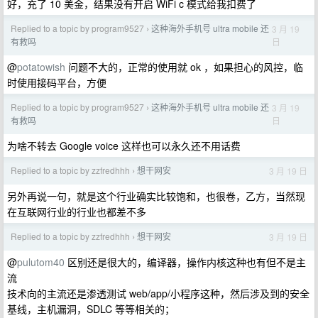
好，充了 10 美金，结果没有开启 WiFi c 模式给我扣费了
Replied to a topic by program9527
这种海外手机号 ultra mobile 还
3 月 19
›
日
有救吗
@
potatowish
问题不大的，正常的使用就 ok ，如果担心的风控，临
时使用接码平台，方便
Replied to a topic by program9527
这种海外手机号 ultra mobile 还
3 月 19
›
日
有救吗
为啥不转去 Google voice 这样也可以永久还不用话费
Replied to a topic by zzfredhhh
想干网安
3 月 19 日
›
另外再说一句，就是这个行业确实比较饱和，也很卷，乙方，当然现
在互联网行业的行业也都差不多
Replied to a topic by zzfredhhh
想干网安
3 月 19 日
›
@
pulutom40
区别还是很大的，编译器，操作内核这种也有但不是主
流
技术向的主流还是渗透测试 web/app/小程序这种，然后涉及到的安全
基线，主机漏洞，SDLC 等等相关的；