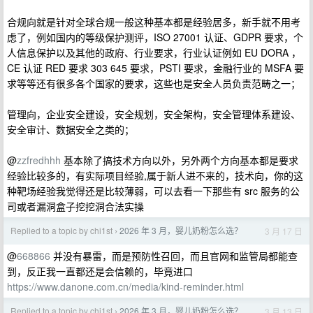
合规向就是针对全球合规一般这种基本都是经验居多，新手就不用考
虑了，例如国内的等级保护测评，ISO 27001 认证、GDPR 要求，个
人信息保护以及其他的政府、行业要求，行业认证例如 EU DORA ，
CE 认证 RED 要求 303 645 要求，PSTI 要求，金融行业的 MSFA 要
求等等还有很多各个国家的要求，这些也是安全人员负责范畴之一；
管理向，企业安全建设，安全规划，安全架构，安全管理体系建设、
安全审计、数据安全之类的；
@
zzfredhhh
基本除了搞技术方向以外，另外两个方向基本都是要求
经验比较多的，有实际项目经验,属于新人进不来的，技术向，你的这
种靶场经验我觉得还是比较薄弱，可以去看一下那些有 src 服务的公
司或者漏洞盒子挖挖洞合法实操
Replied to a topic by chi1st
2026 年 3 月，婴儿奶粉怎么选？
3 月 17 日
›
@
668866
并没有暴雷，而是预防性召回，而且官网和监管局都能查
到，反正我一直都还是会信赖的，毕竟进口
https://www.danone.com.cn/media/kind-reminder.html
Replied to a topic by chi1st
2026 年 3 月，婴儿奶粉怎么选？
3 月 13 日
›