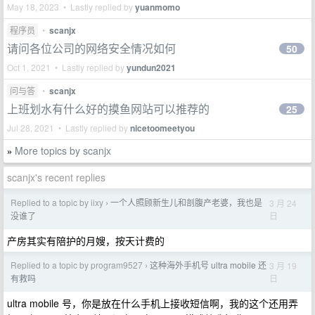
May 18, 2023 • Lastly replied by
yuanmomo
程序员
•
scanjx
请问各位公司的网络安全情况如何
50
Oct 1, 2021 • Lastly replied by
yundun2021
问与答
•
scanjx
上班划水有什么好的摸鱼网站可以推荐的
25
Jul 28, 2021 • Lastly replied by
nicetoomeetyou
More topics by scanjx
»
scanjx's recent replies
Replied to a topic by iixy
一个人照顾新生儿和剖腹产老婆，我也是
3 月 24
›
日
没谁了
产房其实有陪护的月嫂，按天计费的
Replied to a topic by program9527
这种海外手机号 ultra mobile 还
3 月 19
›
日
有救吗
ultra mobile 号，你是放在什么手机上接收短信啊，我的这个还用弄