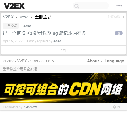
V2EX
scsc
全部主题
主题总数
1
›
›
二手交易
•
scsc
出一个京造 K3 键盘以及 8g 笔记本内存条
3
Apr 15, 2022 • Lastly replied by
scsc
1/1
© 2026 V2EX · 9ms · 3.9.8.5
About
·
Language
重新掌控应用安全加速
Promoted by
AxisNow
PRO