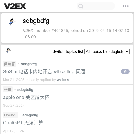
sdbgbdfg
V2EX member #401845, joined on 2019-04-15 14:07:10
+08:00
Switch topics list
问与答
•
sdbgbdfg
SoSim 电话卡内地开启 wificalling 问题
9
Mar 21, 2025 • Lastly replied by
waipan
拼车
•
sdbgbdfg
apple one 美区超大杯
Sep 27, 2024
OpenAI
•
sdbgbdfg
ChatGPT 无法计算
Apr 12, 2024