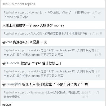
seek2's recent replies
Replied to a topic by beimenjun
「📦 豆腐」Vibe 了一个在 iPhone
3 月 24
›
日
上 Vibe App 的 App
大佬上架和维护一个 app 大概多少 money
Replied to a topic by AkAJOIN
还有必要自建 NAS 本地影视库吗？
1 月 14 日
›
@
xzaf
资源都从什么渠道下 求
Replied to a topic by seek2
之前 19 年 macbookpro 32g 入国军买完就
1 月
›
14 日
出 m 芯片,现在如果入 m5pro,是不是又是入国军
@
Bluecoda
就是等 m5pro 估计就快出了
Replied to a topic by seek2
之前 19 年 macbookpro 32g 入国军买完就
1 月
›
4 日
出 m 芯片,现在如果入 m5pro,是不是又是入国军
@
GuangXiN
听说 1 月底可能就出了 不是 1 月也快了 年初
Replied to a topic by liamvuuup
[上海] 外贸搞钱，有组队或
2025 年 11 月
›
10 日
者大佬带带吗
搜不到...