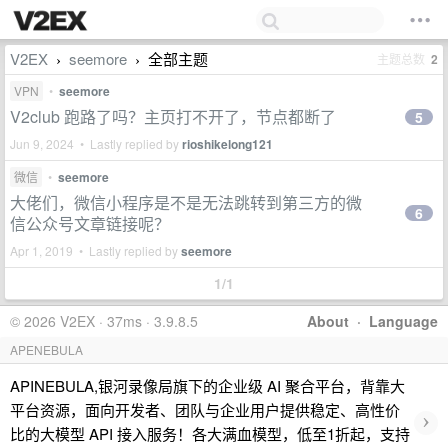
V2EX
seemore
全部主题
主题总数
2
›
›
VPN
•
seemore
V2club 跑路了吗？主页打不开了，节点都断了
5
Jun 9, 2024 • Lastly replied by
rioshikelong121
微信
•
seemore
大佬们，微信小程序是不是无法跳转到第三方的微
6
信公众号文章链接呢？
Apr 1, 2019 • Lastly replied by
seemore
1/1
© 2026 V2EX · 37ms · 3.9.8.5
About
·
Language
APENEBULA
APINEBULA,银河录像局旗下的企业级 AI 聚合平台，背靠大
平台资源，面向开发者、团队与企业用户提供稳定、高性价
›
比的大模型 API 接入服务！各大满血模型，低至1折起，支持