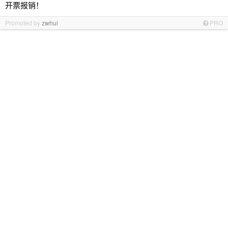
开票报销！
Promoted by
zwhui
PRO