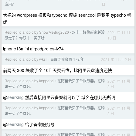
日
应用？
大把的 wordpress 模板和 typecho 模板 seer.cool 是我用 typecho 搭
建
Replied to a topic by ShowMeBug2020
双十一好像越来越没
2021 年 11 月
›
10 日
感觉了？你双十一买了啥
iphone13mini airpodpro es-lv74
Replied to a topic by wksll
百度网盘会员 178/年
2021 年 11 月 2 日
›
前两天 300 块收了个 10T 天翼云盘，比阿里云盘速度还快
Replied to a topic by keppelfei
在阿里云买了台服务器，在腾
2021 年 11 月
›
2 日
讯云买了个域名。
@
seerking
然后直接阿里云备案就可以了 域名在哪儿无所谓
Replied to a topic by keppelfei
在阿里云买了台服务器，在腾
2021 年 11 月
›
2 日
讯云买了个域名。
@
seerking
给了备案服务号
Replied to a topic by keppelfei
在阿里云买了台服务器，在腾
2021 年 11 月
›