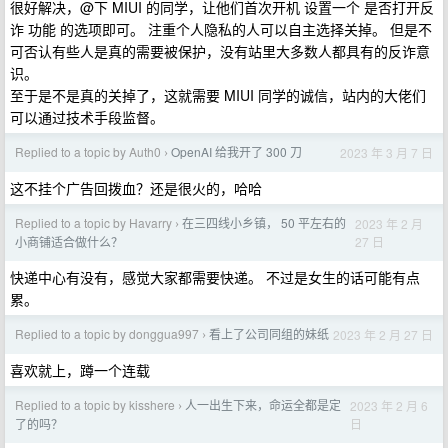
很好解决，@下 MIUI 的同学，让他们首次开机 设置一个 是否打开反
诈 功能 的选项即可。 注重个人隐私的人可以自主选择关掉。 但是不
可否认有些人是真的需要被保护，没有站里大多数人都具有的反诈意
识。
至于是不是真的关掉了，这就需要 MIUI 同学的诚信，站内的大佬们
可以通过技术手段监督。
Replied to a topic by Auth0
OpenAI 给我开了 300 刀
2023 年 3 月 7 日
›
这不挂个广告回拨血？还是很火的，哈哈
Replied to a topic by Havarry
在三四线小乡镇， 50 平左右的
2023 年 2 月
›
27 日
小商铺适合做什么？
快递中心有没有，感觉大家都需要快递。 不过是女生的话可能有点
累。
Replied to a topic by donggua997
看上了公司同组的妹纸
2023 年 2 月 27 日
›
喜欢就上，蹲一个连载
Replied to a topic by kisshere
人一出生下来，命运全都是定
2023 年 2 月 6
›
日
了的吗？