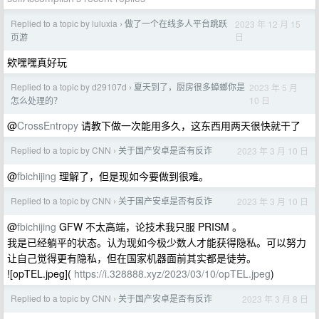
Replied to a topic by luluxia
做了一个在线多人平台跳跃
2023 年 12 月 15
›
日
页游
欸嘿嘿真好玩
Replied to a topic by d29107d
夏天到了，厨房很多蟑螂你是
2023 年 5 月
›
10 日
怎么处理的？
@
CrossEntropy
请教下做一次能用多久，这东西用两天很快就干了
Replied to a topic by CNN
关于国产安卓是否有反诈
2023 年 3 月 10 日
›
@
fbichijing
理解了，但是现如今要做到很难。
Replied to a topic by CNN
关于国产安卓是否有反诈
2023 年 3 月 10 日
›
@
fbichijing
GFW 不太高端，论技术我只服 PRISM 。
我是已经躺平的状态。认为现如今极少数人才能获得隐私。可以努力
让自己觉得更有隐私，但在国家机器面前其实都是徒劳。
![opTEL.jpeg](
https://i.328888.xyz/2023/03/10/opTEL.jpeg
)
Replied to a topic by CNN
关于国产安卓是否有反诈
2023 年 3 月 8 日
›