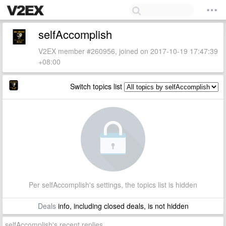
selfAccomplish
V2EX member #260956, joined on 2017-10-19 17:47:39
+08:00
Switch topics list
Per selfAccomplish's settings, the topics list is hidden
Deals
info, including closed deals, is not hidden
selfAccomplish's recent replies