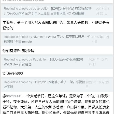
Replied to a topic by beta4better
[招聘][远程][币安] 前端/后端/测
2025 年 6
›
月 25 日
开/DevOps/PM 至少 3 年以上经验 目前有大量 HC 欢迎投递
牛逼啊，第一个用大号发币圈招聘广告且带真人头像的，互联网是有
记忆的
Replied to a topic by NMmmm
Web3 平台，精英团队研发，坐
2025 年 3 月
›
4 日
标深圳 / 全国 remote
你们有海外的岗位吗
Replied to a topic by Papakitten
[澳大利亚/海外远程]招聘
2024 年 12 月
›
25 日
Web3 Dex 产品经理
tg:Seven863
Replied to a topic by 312ybj22
跟老婆小吵了一架，感觉很
2022 年 10 月 23
›
日
对不起
@
seven001
一个大老爷们，还这么年轻，竟然为了一个破户口耿耿
于怀，夜不能寐，还在自己女人面前逼叨叨个没完，我要是女的我也
看不起你。大兄弟，人生的坎坷多着呢，户口算个屁，再说从长远来
看户口放开是大势所趋。话说的重点，但是你想想自己是不是眼界低