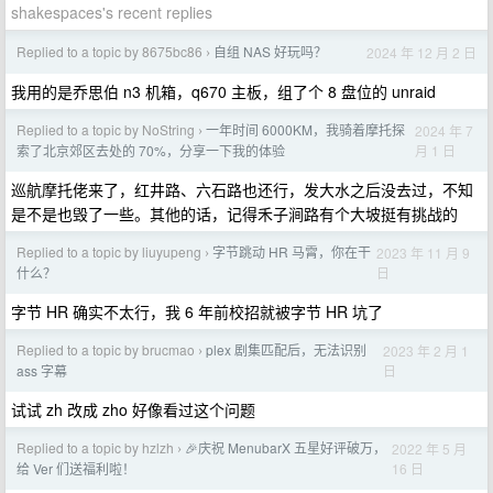
shakespaces's recent replies
Replied to a topic by 8675bc86
自组 NAS 好玩吗？
2024 年 12 月 2 日
›
我用的是乔思伯 n3 机箱，q670 主板，组了个 8 盘位的 unraid
Replied to a topic by NoString
一年时间 6000KM，我骑着摩托探
2024 年 7
›
月 1 日
索了北京郊区去处的 70%，分享一下我的体验
巡航摩托佬来了，红井路、六石路也还行，发大水之后没去过，不知
是不是也毁了一些。其他的话，记得禾子涧路有个大坡挺有挑战的
Replied to a topic by liuyupeng
字节跳动 HR 马霄，你在干
2023 年 11 月 9
›
日
什么？
字节 HR 确实不太行，我 6 年前校招就被字节 HR 坑了
Replied to a topic by brucmao
plex 剧集匹配后，无法识别
2023 年 2 月 1
›
日
ass 字幕
试试 zh 改成 zho 好像看过这个问题
Replied to a topic by hzlzh
🎉庆祝 MenubarX 五星好评破万，
2022 年 5 月
›
16 日
给 Ver 们送福利啦！