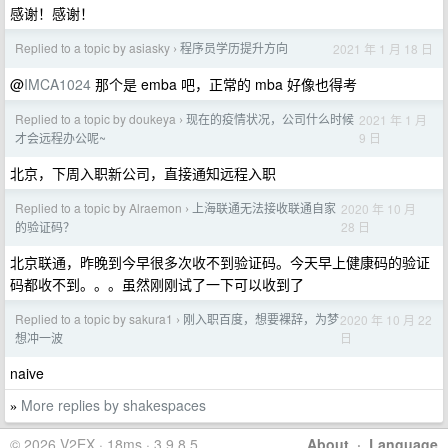
感谢！感谢！
Replied to a topic by asiasky
程序员学历提升方向
2021 年 1 月 18 日
›
@
IMCA1024
那个是 emba 吧，正常的 mba 好像也得考
Replied to a topic by doukeya
现在的疫情状况，公司什么时候
2021 年 1 月
›
9 日
才会远程办公呢~
北京，下周入职新公司，直接通知远程入职
Replied to a topic by Alraemon
上海联通无法接收联通自家
2020 年 10 月
›
28 日
的验证码？
北京联通，昨晚到今早很多次收不到验证码。今天早上健康码的验证
码都收不到。。。虽然刚刚试了一下可以收到了
Replied to a topic by sakura1
刚入职百度，想要裸辞，为梦
2020 年 10 月 22
›
日
想冲一波
naive
More replies by shakespaces
»
© 2026 V2EX · 18ms · 3.9.8.5
About
·
Language