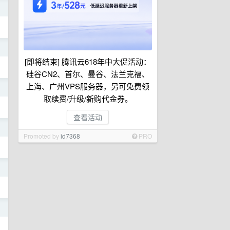
日
日
[即将结束] 腾讯云618年中大促活动：
硅谷CN2、首尔、曼谷、法兰克福、
上海、广州VPS服务器，另可免费领
日
取续费/升级/新购代金券。
查看活动
日
Promoted by
id7368
PRO
日
日