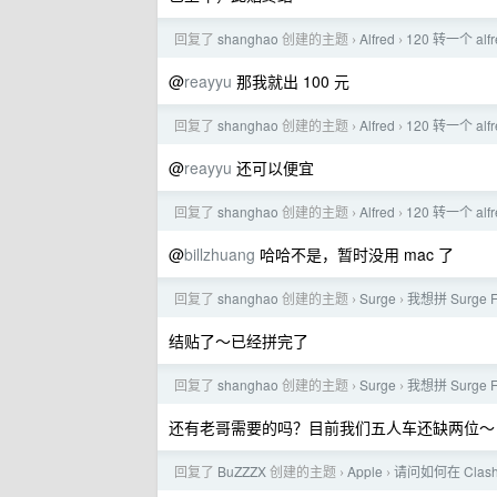
回复了
shanghao
创建的主题
Alfred
120 转一个 al
›
›
@
reayyu
那我就出 100 元
回复了
shanghao
创建的主题
Alfred
120 转一个 al
›
›
@
reayyu
还可以便宜
回复了
shanghao
创建的主题
Alfred
120 转一个 al
›
›
@
billzhuang
哈哈不是，暂时没用 mac 了
回复了
shanghao
创建的主题
Surge
我想拼 Surge F
›
›
结贴了～已经拼完了
回复了
shanghao
创建的主题
Surge
我想拼 Surge F
›
›
还有老哥需要的吗？目前我们五人车还缺两位
回复了
BuZZZX
创建的主题
Apple
请问如何在 Cl
›
›