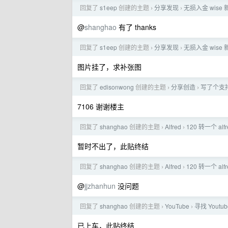
回复了
s1eep
创建的主题
分享发现
无损入金 wise
›
›
@
shanghao
有了 thanks
回复了
s1eep
创建的主题
分享发现
无损入金 wise
›
›
图片挂了，求补张图
回复了
edisonwong
创建的主题
分享创造
写了个支持
›
›
7106 谢谢楼主
回复了
shanghao
创建的主题
Alfred
120 转一个 al
›
›
暂时不出了，此贴终结
回复了
shanghao
创建的主题
Alfred
120 转一个 al
›
›
@
jjzhanhun
没问题
回复了
shanghao
创建的主题
YouTube
寻找 Youtu
›
›
已上车，此贴终结