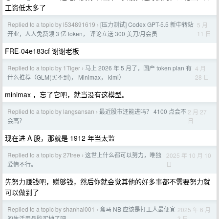
工资低太多了
Replied to a topic by l534891619
[压力测试] Codex GPT-5.5 新中转站
5 月
›
11 日
开业，人人免费领 3 亿 token， 评论立送 300 美刀/月会员
FRE-04e183cf 谢谢老板
Replied to a topic by 1Tiger
马上 2026 年 5 月了，国产 token plan 有
4 月
›
28 日
什么推荐（GLM(买不到)， Minimax， kimi）
minimax ，忘了它吧，就当没有这模型。
Replied to a topic by langsansan
最近股市还能进吗？ 4100 点会不
2 月 27
›
日
会高？
现在进 A 股，那就是 1912 年当太监
Replied to a topic by 27tree
这世上什么都可以努力，唯独
2025 年 10 月 10
›
日
爱情不行。
先努力赚钱吧，赚够钱，然后你就会觉其他的好多事都不需要努力就
可以做到了
Replied to a topic by shanhai001
盒马 NB 应该是打工人最便宜
2025 年 6 月
›
3 日
的生活用品购买地了吧