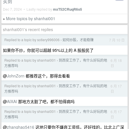
买到
Dec 7, 2024 • Lastly replied by
mxT52CRuqR6o5
More topics by shanhai001
»
shanhai001's recent replies
Replied to a topic by sotiery996006
如何炒股，才能稳赚
7 月 10 日
›
如果你不炒，你就可以超越 95%以上的 A 股股民了
Replied to a topic by shanhai001
到西安工作了，有什么好玩的地
6 月 18
›
日
方推荐吗
@
JohnZorn
都推荐这个，那得去看看
Replied to a topic by shanhai001
到西安工作了，有什么好玩的地
6 月 17
›
日
方推荐吗
@
AIXAI
那地方太脏了吧，都不怕得病吗
Replied to a topic by shanhai001
到西安工作了，有什么好玩的地
6 月 17
›
日
方推荐吗
@
zhanghao5416
这地只要你不嫌弃工资低，还好找的，比北上广深