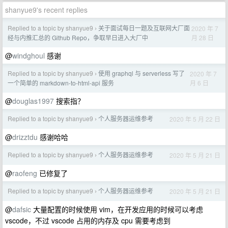
shanyue9's recent replies
Replied to a topic by shanyue9
关于面试每日一题及互联网大厂面
2020 年 7
›
月 28 日
经与内推汇总的 Github Repo，争取早日进入大厂中
@
windghoul
感谢
Replied to a topic by shanyue9
使用 graphql 与 serverless 写了
2020 年 7
›
月 6 日
一个简单的 markdown-to-html-api 服务
@
douglas1997
搜索指？
Replied to a topic by shanyue9
个人服务器运维参考
2020 年 5 月 22 日
›
@
drizztdu
感谢哈哈
Replied to a topic by shanyue9
个人服务器运维参考
2020 年 5 月 21 日
›
@
raofeng
已修复了
Replied to a topic by shanyue9
个人服务器运维参考
2020 年 5 月 21 日
›
@
dafsic
大量配置的时候使用 vim，在开发应用的时候可以考虑
vscode，不过 vscode 占用的内存及 cpu 需要考虑到