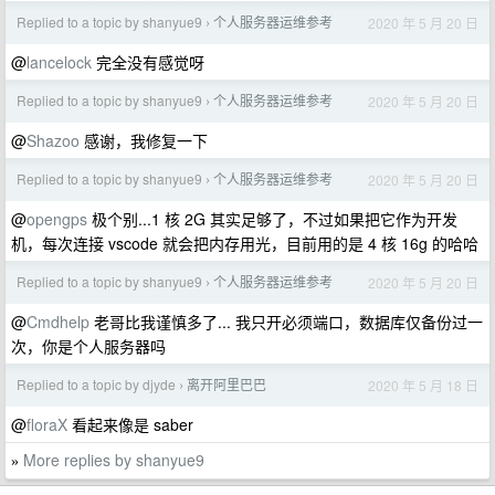
Replied to a topic by shanyue9
个人服务器运维参考
2020 年 5 月 20 日
›
@
lancelock
完全没有感觉呀
Replied to a topic by shanyue9
个人服务器运维参考
2020 年 5 月 20 日
›
@
Shazoo
感谢，我修复一下
Replied to a topic by shanyue9
个人服务器运维参考
2020 年 5 月 20 日
›
@
opengps
极个别...1 核 2G 其实足够了，不过如果把它作为开发
机，每次连接 vscode 就会把内存用光，目前用的是 4 核 16g 的哈哈
Replied to a topic by shanyue9
个人服务器运维参考
2020 年 5 月 20 日
›
@
Cmdhelp
老哥比我谨慎多了... 我只开必须端口，数据库仅备份过一
次，你是个人服务器吗
Replied to a topic by djyde
离开阿里巴巴
2020 年 5 月 18 日
›
@
floraX
看起来像是 saber
More replies by shanyue9
»