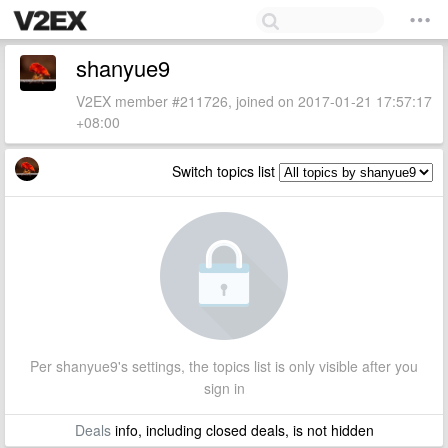
shanyue9
V2EX member #211726, joined on 2017-01-21 17:57:17
+08:00
Switch topics list
Per shanyue9's settings, the topics list is only visible after you
sign in
Deals
info, including closed deals, is not hidden