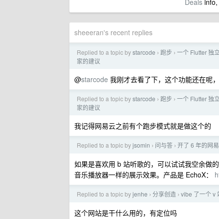
Deals
info,
sheeeran's recent replies
Replied to a topic by
starcode
跑步
一个 Flutte
›
›
家的建议
@
starcode
我刚才去看了下，这个功能还在呢，
Replied to a topic by
starcode
跑步
一个 Flutte
›
›
家的建议
我记得网易云之前有个跑步模式就是做这个的
Replied to a topic by
jsomin
问与答
开了 6 年的网
›
›
如果是喜欢用 b 站听歌的，可以试试我空余做
音乐播放器一样的展示效果。产品是 EchoX：
h
Replied to a topic by
jenhe
分享创造
vibe 了一
›
›
这个网站是干什么用的，有定位吗