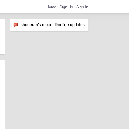
Home
Sign Up
Sign In
sheeeran's recent timeline updates