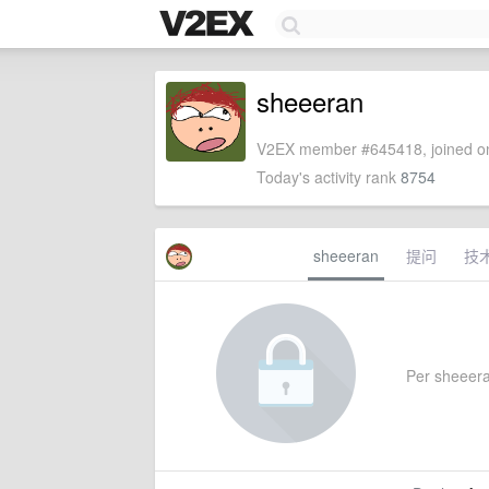
sheeeran
V2EX member #645418, joined on
Today's activity rank
8754
sheeeran
提问
技
Per sheeeran