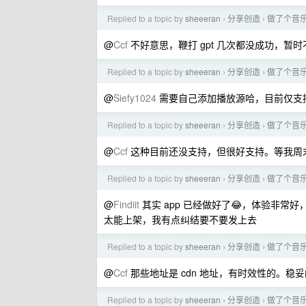
Replied to a topic by
sheeeran
分享创造
做了个音
›
›
@
Ccf
不好意思，鞭打 gpt 几次都没成功，暂时
Replied to a topic by
sheeeran
分享创造
做了个音
›
›
@
Siefy1024
需要自己添加播放源哈，目前仅支持
Replied to a topic by
sheeeran
分享创造
做了个音
›
›
@
Ccf
这种目前还没支持，但很好支持。等我周末找
Replied to a topic by
sheeeran
分享创造
做了个音
›
›
@
Findiit
其实 app 已经做好了😂，体验非常好，
太能上架，我有点纠结要不要发上去
Replied to a topic by
sheeeran
分享创造
做了个音
›
›
@
Ccf
那些地址是 cdn 地址，有时效性的。稳妥
Replied to a topic by
sheeeran
分享创造
做了个音
›
›