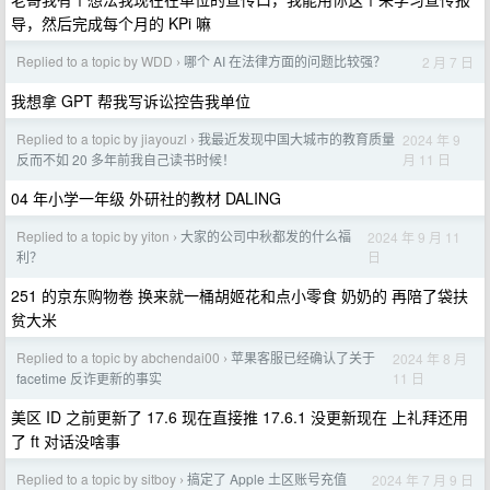
导，然后完成每个月的 KPi 嘛
Replied to a topic by WDD
哪个 AI 在法律方面的问题比较强？
2 月 7 日
›
我想拿 GPT 帮我写诉讼控告我单位
Replied to a topic by jiayouzl
我最近发现中国大城市的教育质量
2024 年 9
›
月 11 日
反而不如 20 多年前我自己读书时候！
04 年小学一年级 外研社的教材 DALING
Replied to a topic by yiton
大家的公司中秋都发的什么福
2024 年 9 月 11
›
日
利？
251 的京东购物卷 换来就一桶胡姬花和点小零食 奶奶的 再陪了袋扶
贫大米
Replied to a topic by abchendai00
苹果客服已经确认了关于
2024 年 8 月
›
11 日
facetime 反诈更新的事实
美区 ID 之前更新了 17.6 现在直接推 17.6.1 没更新现在 上礼拜还用
了 ft 对话没啥事
Replied to a topic by sitboy
搞定了 Apple 土区账号充值
2024 年 7 月 9 日
›