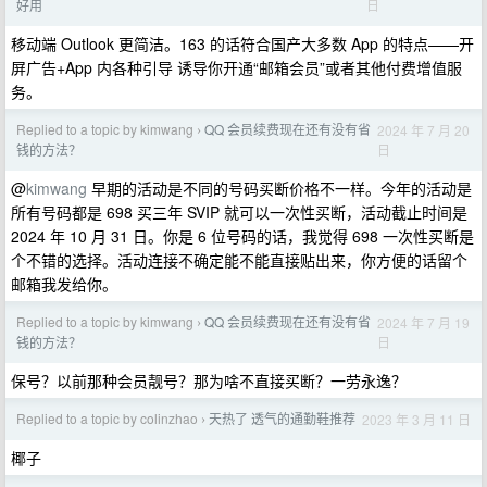
日
好用
移动端 Outlook 更简洁。163 的话符合国产大多数 App 的特点——开
屏广告+App 内各种引导 诱导你开通“邮箱会员”或者其他付费增值服
务。
Replied to a topic by kimwang
QQ 会员续费现在还有没有省
2024 年 7 月 20
›
日
钱的方法？
@
kimwang
早期的活动是不同的号码买断价格不一样。今年的活动是
所有号码都是 698 买三年 SVIP 就可以一次性买断，活动截止时间是
2024 年 10 月 31 日。你是 6 位号码的话，我觉得 698 一次性买断是
个不错的选择。活动连接不确定能不能直接贴出来，你方便的话留个
邮箱我发给你。
Replied to a topic by kimwang
QQ 会员续费现在还有没有省
2024 年 7 月 19
›
日
钱的方法？
保号？以前那种会员靓号？那为啥不直接买断？一劳永逸？
Replied to a topic by colinzhao
天热了 透气的通勤鞋推荐
2023 年 3 月 11 日
›
椰子