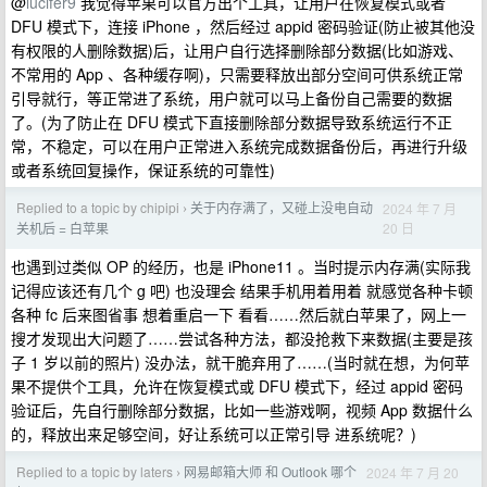
@
lucifer9
我觉得苹果可以官方出个工具，让用户在恢复模式或者
DFU 模式下，连接 iPhone ，然后经过 appid 密码验证(防止被其他没
有权限的人删除数据)后，让用户自行选择删除部分数据(比如游戏、
不常用的 App 、各种缓存啊)，只需要释放出部分空间可供系统正常
引导就行，等正常进了系统，用户就可以马上备份自己需要的数据
了。(为了防止在 DFU 模式下直接删除部分数据导致系统运行不正
常，不稳定，可以在用户正常进入系统完成数据备份后，再进行升级
或者系统回复操作，保证系统的可靠性)
Replied to a topic by chipipi
关于内存满了，又碰上没电自动
2024 年 7 月
›
20 日
关机后 = 白苹果
也遇到过类似 OP 的经历，也是 iPhone11 。当时提示内存满(实际我
记得应该还有几个 g 吧) 也没理会 结果手机用着用着 就感觉各种卡顿
各种 fc 后来图省事 想着重启一下 看看……然后就白苹果了，网上一
搜才发现出大问题了……尝试各种方法，都没抢救下来数据(主要是孩
子 1 岁以前的照片) 没办法，就干脆弃用了……(当时就在想，为何苹
果不提供个工具，允许在恢复模式或 DFU 模式下，经过 appid 密码
验证后，先自行删除部分数据，比如一些游戏啊，视频 App 数据什么
的，释放出来足够空间，好让系统可以正常引导 进系统呢？)
Replied to a topic by laters
网易邮箱大师 和 Outlook 哪个
2024 年 7 月 20
›