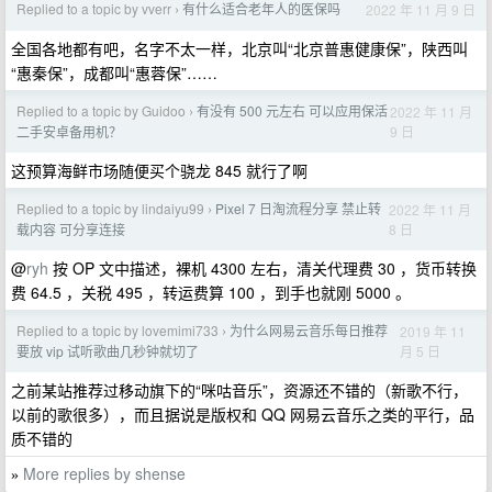
Replied to a topic by vverr
有什么适合老年人的医保吗
2022 年 11 月 9 日
›
全国各地都有吧，名字不太一样，北京叫“北京普惠健康保”，陕西叫
“惠秦保”，成都叫“惠蓉保”……
Replied to a topic by Guidoo
有没有 500 元左右 可以应用保活
2022 年 11 月
›
9 日
二手安卓备用机？
这预算海鲜市场随便买个骁龙 845 就行了啊
Replied to a topic by lindaiyu99
Pixel 7 日淘流程分享 禁止转
2022 年 11 月
›
8 日
载内容 可分享连接
@
ryh
按 OP 文中描述，裸机 4300 左右，清关代理费 30 ，货币转换
费 64.5 ，关税 495 ，转运费算 100 ，到手也就刚 5000 。
Replied to a topic by lovemimi733
为什么网易云音乐每日推荐
2019 年 11
›
月 5 日
要放 vip 试听歌曲几秒钟就切了
之前某站推荐过移动旗下的“咪咕音乐”，资源还不错的（新歌不行，
以前的歌很多），而且据说是版权和 QQ 网易云音乐之类的平行，品
质不错的
More replies by shense
»