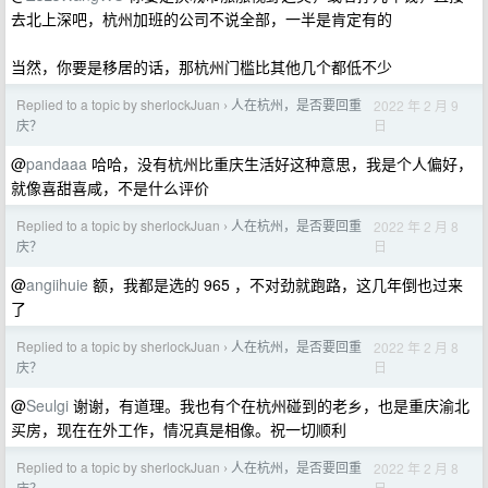
去北上深吧，杭州加班的公司不说全部，一半是肯定有的
当然，你要是移居的话，那杭州门槛比其他几个都低不少
Replied to a topic by sherlockJuan
人在杭州，是否要回重
2022 年 2 月 9
›
日
庆？
@
pandaaa
哈哈，没有杭州比重庆生活好这种意思，我是个人偏好，
就像喜甜喜咸，不是什么评价
Replied to a topic by sherlockJuan
人在杭州，是否要回重
2022 年 2 月 8
›
日
庆？
@
angiihuie
额，我都是选的 965 ，不对劲就跑路，这几年倒也过来
了
Replied to a topic by sherlockJuan
人在杭州，是否要回重
2022 年 2 月 8
›
日
庆？
@
Seulgi
谢谢，有道理。我也有个在杭州碰到的老乡，也是重庆渝北
买房，现在在外工作，情况真是相像。祝一切顺利
Replied to a topic by sherlockJuan
人在杭州，是否要回重
2022 年 2 月 8
›
日
庆？