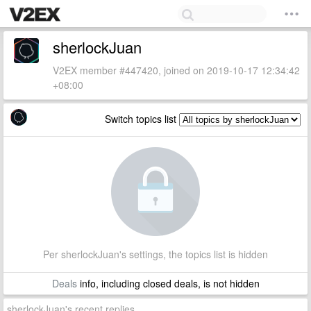
sherlockJuan
V2EX member #447420, joined on 2019-10-17 12:34:42
+08:00
Switch topics list
Per sherlockJuan's settings, the topics list is hidden
Deals
info, including closed deals, is not hidden
sherlockJuan's recent replies