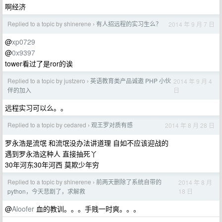
啊经济
Replied to a topic by shinerene
有人招远程的实习生么？
2014 年 9 月 7 日
›
@
xp0729
@
0x9397
tower看过了是ror的诶
Replied to a topic by justzero
英语教育类产品诚邀 PHP 小伙
2014 年 9 月 4
›
日
伴的加入
远程实习可以么。。
Replied to a topic by cedared
观王罗对质有感
2014 年 8 月 28 日
›
罗永浩是流氓 和流氓没办法讲道理 自如不应该迎战的
遇到罗永浩这种人 直接抽死丫
30年河东30年河西 莫欺少年穷
Replied to a topic by shinerene
前两天删除了系统自带的
2014 年 8 月
›
18 日
python，今天悲剧了，求解救
@
Aloofer
血的教训。。。手贱一时爽。。。