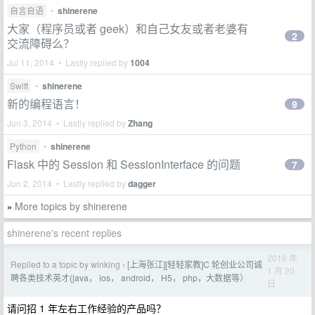
自言自语
•
shinerene
大家（程序员或者 geek）和自己女友或者老婆有
2
交流障碍么？
Jul 11, 2014 • Lastly replied by
1004
Swift
•
shinerene
新的编程语言！
9
Jun 3, 2014 • Lastly replied by
Zhang
Python
•
shinerene
Flask 中的 Session 和 SessionInterface 的问题
7
Jun 2, 2014 • Lastly replied by
dagger
More topics by shinerene
»
shinerene's recent replies
2016 年
Replied to a topic by winking
[上海张江][轻轻家教]C 轮创业公司诚
›
1 月 20
聘各类技术英才(java， ios， android， H5， php，大数据等）
日
请问招 1 年左右工作经验的产品吗？