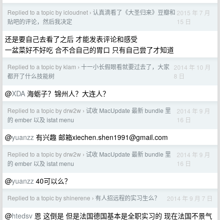
Replied to a topic by icloudnet
认真滴看了《大圣归来》豆瓣和
2015 年 7 月
›
15 日
贴吧的评论，然后我决定
还是要自己去看了之后 才能发表评论和感受
一盆菜好不好吃 合不合自己的胃口 只有自己尝了才知道
Replied to a topic by klam
十一小长假眼看就要过去了，大家
2014 年 10 月
›
8 日
都开了什么技能树
@
XDA
海蛎子？锦州人？大连人？
Replied to a topic by drw2w
试收 MacUpdate 最新 bundle 里
2014 年 9 月
›
16 日
的 ember 以及 istat menu
@
yuanzz
有兴趣 邮箱
xiechen.shen1991@gmail.com
Replied to a topic by drw2w
试收 MacUpdate 最新 bundle 里
2014 年 9 月
›
16 日
的 ember 以及 istat menu
@
yuanzz
40可以么？
Replied to a topic by shinerene
有人招远程的实习生么？
2014 年 9 月 7 日
›
@
htedsv
恩 这倒是 但是法国德国基本是全职实习的 现在法国不景气