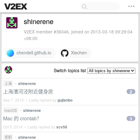
shinerene
V2EX member #36046, joined on 2013-03-18 09:29:04
+08:00
chendell.github.io
Xiechen
Switch topics list
上海
•
shinerene
上海漕河泾附近健身房
2
Sep 7, 2015 • Lastly replied by
gujianbo
macOS
•
shinerene
Mac 的 crontab？
3
Oct 5, 2014 • Lastly replied by
xcv58
求职
•
shinerene