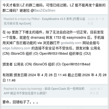
今天才看到 LZ 的群二维码，可惜已经过期，LZ 能不能再发个最新的
群二维码？谢谢拉 @
BaoZiDaShen
Replied to a topic by PMkol
EasyMosdns v3.5 发布 [内置公益
2025 年 7 月
›
6 日
无污染分流 Api/DoH]
在 op 里跑了下楼主的插件，除了无法自启动外一切正常，目前发现
一个现象，就是在 dnsmasq 转发 1753 给 easymosdns 后，手机端
用关掉广告拦截功能的 via 浏览器打开
godaddy.com
网站会报与
edge.fullstory.com
的连接不安全证书不受信任，颁发对象 公用名
(CN) iStoreOS 组织 (O) OpenWrt531f84ed 组织单位 (OU)
颁发者 公用名 (CN) iStoreOS 组织 (O) OpenWrt531f84ed
有效期 颁发日期 2024 年 4 月 28 日 11:46 截止日期 2026 年 4 月 28
日 11:46
Replied to a topic by bzkmsjy
启动 OpenClash 后一些网站和
2025 年 7
›
月 6 日
APP 跳证书不受信任是什么原因？
要命，回错帖子了。。。