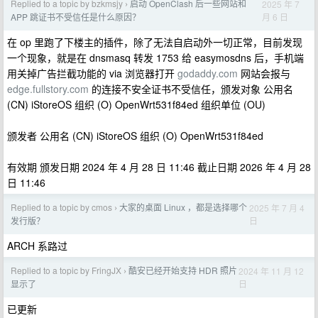
Replied to a topic by bzkmsjy
启动 OpenClash 后一些网站和
2025 年 7
›
月 6 日
APP 跳证书不受信任是什么原因？
在 op 里跑了下楼主的插件，除了无法自启动外一切正常，目前发现
一个现象，就是在 dnsmasq 转发 1753 给 easymosdns 后，手机端
用关掉广告拦截功能的 via 浏览器打开
godaddy.com
网站会报与
edge.fullstory.com
的连接不安全证书不受信任，颁发对象 公用名
(CN) iStoreOS 组织 (O) OpenWrt531f84ed 组织单位 (OU)
颁发者 公用名 (CN) iStoreOS 组织 (O) OpenWrt531f84ed
有效期 颁发日期 2024 年 4 月 28 日 11:46 截止日期 2026 年 4 月 28
日 11:46
Replied to a topic by cmos
大家的桌面 Linux ，都是选择哪个
2025 年 7 月 4
›
日
发行版？
ARCH 系路过
Replied to a topic by FringJX
酷安已经开始支持 HDR 照片
2024 年 11 月 12
›
日
显示了
已更新